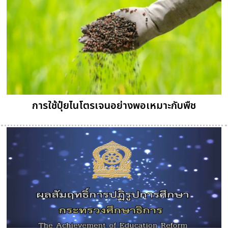
การใช้ปุ๋ยไนโตรเจนอย่างพอเหมาะกับพืช