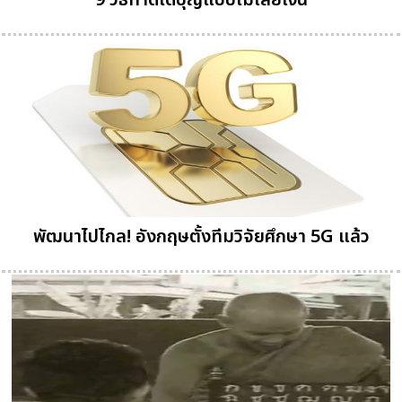
9 วิธีทำดีได้บุญแบบไม่เสียเงิน
พัฒนาไปไกล! อังกฤษตั้งทีมวิจัยศึกษา 5G แล้ว