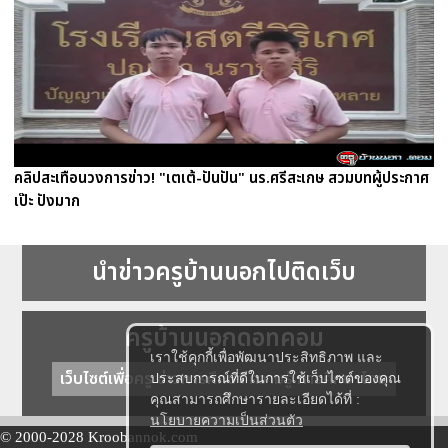
คลิปสะเทือนวงการข่าว! "เตเต้-ปันปัน" นร.ศรีสะเกษ สวมบทผู้ประกาศ
เป๊ะ ปังมาก
นำข่าวครูบ้านนอกไปติดเว็บ
ครูบ้านนอกดอทคอม
เราใช้คุกกี้เพื่อพัฒนาประสิทธิภาพ และ
เว็บไซต์เพื่อครู ข่าวการศึกษา ความรู้ การศึกษาไทย
ประสบการณ์ที่ดีในการใช้เว็บไซต์ของคุณ
คุณสามารถศึกษารายละเอียดได้ที่ :
นโยบายความเป็นส่วนตัว
© 2000-2028 Kroobannok.com