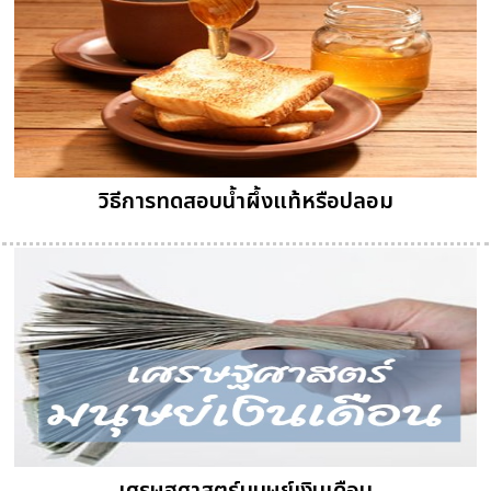
วิธีการทดสอบน้ำผึ้งแท้หรือปลอม