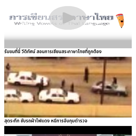
รับชมที่นี่ วีดิทัศน์ สอนการเขียนสระภาษาไทยที่ถูกต้อง
สุดระทึก ขับรถฝ่าไฟแดง หนีการจับกุมตำรวจ