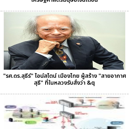
เศรษฐศาสตร์มนุษย์เงินเดือน
"รศ.ดร.สุธีร์" ไอน์สไตน์ เมืองไทย ผู้สร้าง "สายอากาศ
สุธี" ที่ในหลวงรับสั่งว่า &q