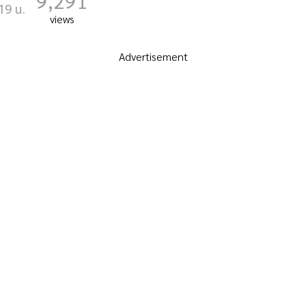
9,291
19 น.
views
Advertisement