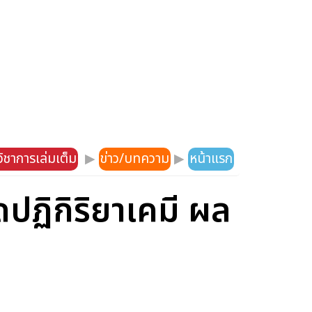
ิชาการเล่มเต็ม
▶
ข่าว/บทความ
▶
หน้าแรก
ดปฏิกิริยาเคมี ผล