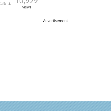
10,929
:36 น.
views
Advertisement