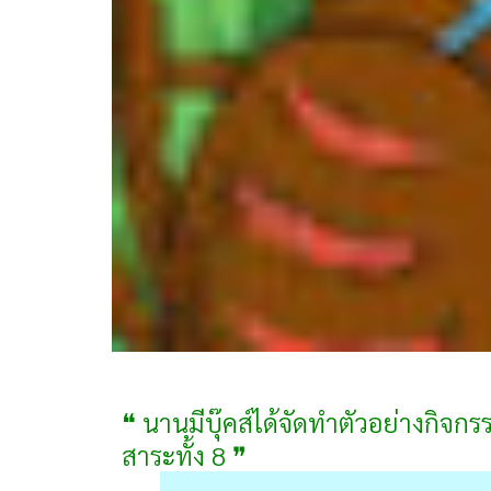
❝ นานมีบุ๊คส์ได้จัดทำตัวอย่างกิจก
สาระทั้ง 8 ❞