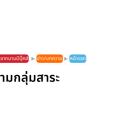
จากนานมีบุ๊คส์
▶
ข่าว/บทความ
▶
หน้าแรก
ามกลุ่มสาระ