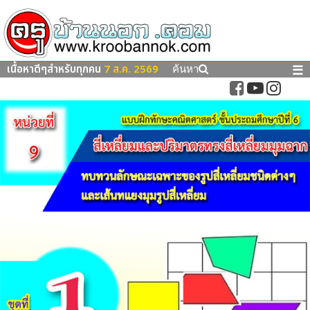
เนื้อหาดีๆสำหรับทุกคน
7 ส.ค. 2569
☰
ค้นหา