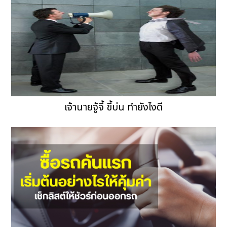
เจ้านายจู้จี้ ขี้บ่น ทำยังไงดี