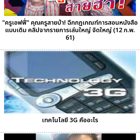
"ครูเอฟฟี่" คุณครูสายบ้า! ฉีกกฎเกณฑ์การสอนหนังสือ
แบบเดิม คลิปจากรายการเล่นใหญ่ จัดใหญ่ (12 ก.พ.
61)
เทคโนโลยี 3G คืออะไร