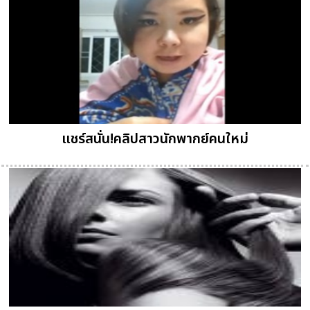
แชร์สนั่น!คลิปสาวนักพากย์คนใหม่