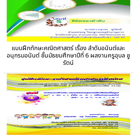
แบบฝึกทักษะคณิตศาสตร์ เรื่อง ลำดับอนันต์และ
อนุกรมอนันต์ ชั้นมัธยมศึกษาปีที่ 6 ผลงานครูอุบล ชู
รัตน์