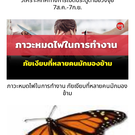
วิเคราะห์ทิศทางการเปิดประตูตามฮวงจุ้ย
7ส.ค.-7ก.ย.
ภาวะหมดไฟในการทำงาน ภัยเงียบที่หลายคนมักมอง
ข้าม