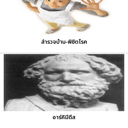
สำรวจบ้าน-พิชิตโรค
อาร์คิมีดีส