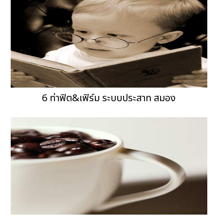
6 ท่าฟิต&เฟิร์ม ระบบประสาท สมอง