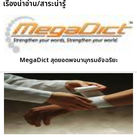
เรื่องน่าอ่าน/สาระน่ารู้
MegaDict สุดยอดพจนานุกรมอัจฉริยะ