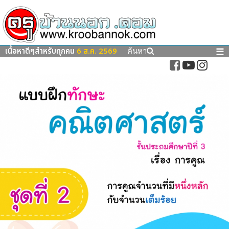
เนื้อหาดีๆสำหรับทุกคน
6 ส.ค. 2569
☰
ค้นหา