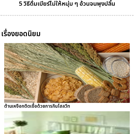
5 วิธีดื่มเบียร์ไม่ให้หนุ่ม ๆ อ้วนจนพุงปลิ้น
เรื่องยอดนิยม
ต้านเหงือกติดเชื้อด้วยการกินโฮลวีท