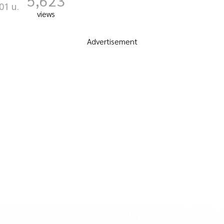
5,623
01 น.
views
Advertisement