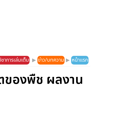
ิชาการเล่มเต็ม
▶
ข่าว/บทความ
▶
หน้าแรก
ีวิตของพืช ผลงาน