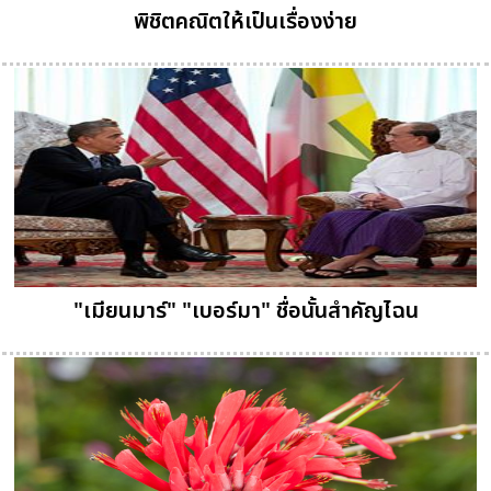
พิชิตคณิตให้เป็นเรื่องง่าย
"เมียนมาร์" "เบอร์มา" ชื่อนั้นสำคัญไฉน