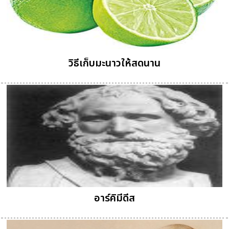
วิธีเก็บมะนาวให้สดนาน
อาร์คิมีดีส