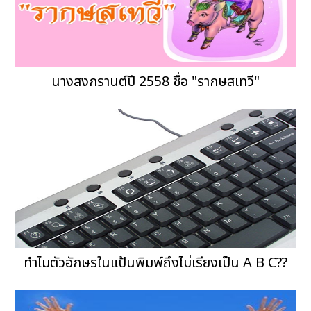
นางสงกรานต์ปี 2558 ชื่อ "รากษสเทวี"
ทำไมตัวอักษรในแป้นพิมพ์ถึงไม่เรียงเป็น A B C??