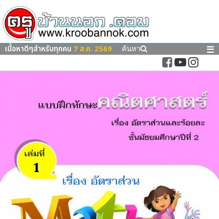
เนื้อหาดีๆสำหรับทุกคน
7 ส.ค. 2569
☰
ค้นหา