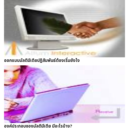
ออกแบบมัลติมีเดียปฏิสัมพันธ์ต้องเริ่มยังไง
องค์ประกอบของมัลติมีเดีย มีอะไรบ้าง?