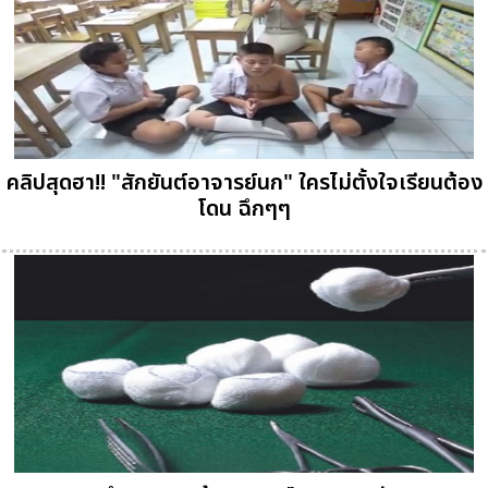
คลิปสุดฮา!! "สักยันต์อาจารย์นก" ใครไม่ตั้งใจเรียนต้อง
โดน ฉึกๆๆ