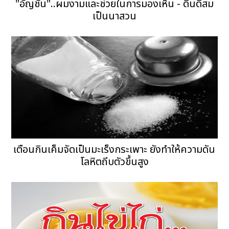
"อัญชัน"..ผมงามและช่วยในการมองเห็น - ดินดีสม
เป็นนาสวน
เตือนกินเค็มจัดเป็นมะเร็งกระเพาะ ยังทำให้ความดัน
โลหิตถีบตัวขึ้นสูง