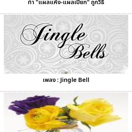
ทำ "แผลแห้ง-แผลเปียก" ถูกวิธี
เพลง : Jingle Bell