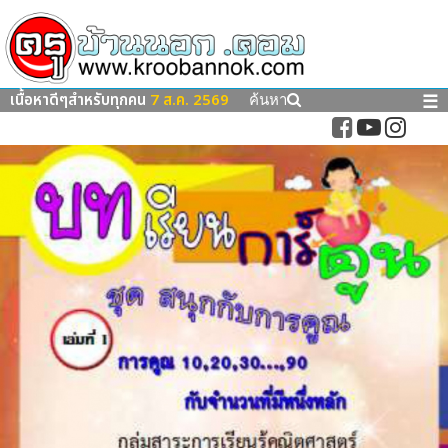
เนื้อหาดีๆสำหรับทุกคน
7 ส.ค. 2569
☰
ค้นหา