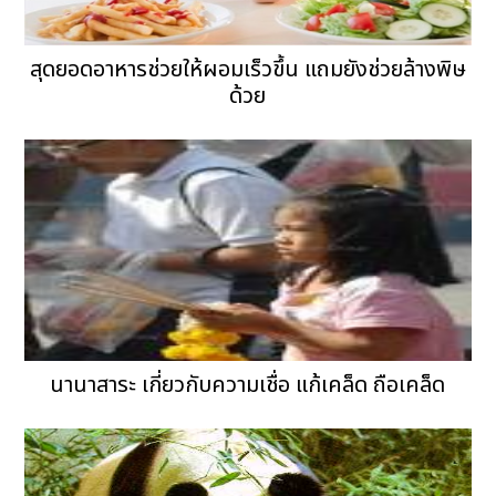
สุดยอดอาหารช่วยให้ผอมเร็วขึ้น แถมยังช่วยล้างพิษ
ด้วย
นานาสาระ เกี่ยวกับความเชื่อ แก้เคล็ด ถือเคล็ด