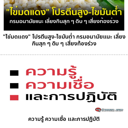
"ไข่มดแดง" โปรตีนสูง-ไขมันต่ำ กรมอนามัยแนะ เลี่ยง
กินสุก ๆ ดิบ ๆ เสี่ยงท้องร่วง
ความรู้ ความเชื่อ และการปฏิบัติ