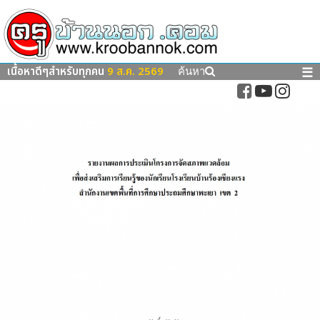
เนื้อหาดีๆสำหรับทุกคน
9 ส.ค. 2569
☰
ค้นหา