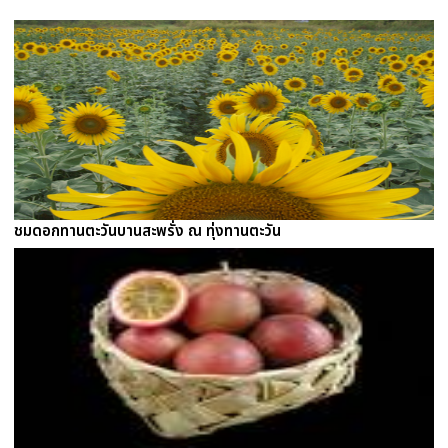
ชมดอกทานตะวันบานสะพรั่ง ณ ทุ่งทานตะวัน