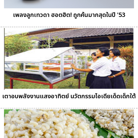
เพลงลูกเทวดา ฮอตฮิต! ถูกค้นมากสุดในปี '53
เตาอบพลังงานแสงอาทิตย์ นวัตกรรมไอเดียเด็ดเด็กใต้