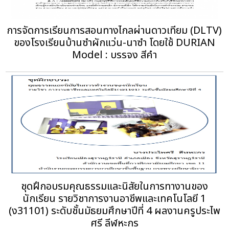
การจัดการเรียนการสอนทางไกลผ่านดาวเทียม (DLTV)
ของโรงเรียนบ้านซําผักแว่น-นาซํา โดยใช้ DURIAN
Model : บรรจง สีคํา
ชุดฝึกอบรมคุณธรรมและนิสัยในการทางานของ
นักเรียน รายวิชาการงานอาชีพและเทคโนโลยี 1
(ง31101) ระดับชั้นมัธยมศึกษาปีที่ 4 ผลงานครูประไพ
ศรี ลีฬหะกร