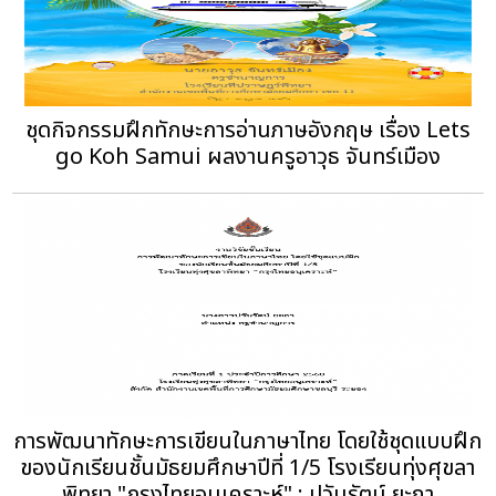
ชุดกิจกรรมฝึกทักษะการอ่านภาษอังกฤษ เรื่อง Lets
go Koh Samui ผลงานครูอาวุธ จันทร์เมือง
การพัฒนาทักษะการเขียนในภาษาไทย โดยใช้ชุดแบบฝึก
ของนักเรียนชั้นมัธยมศึกษาปีที่ 1/5 โรงเรียนทุ่งศุขลา
พิทยา "กรุงไทยอนุเคราะห์" : ปวันรัตน์ ยะถา