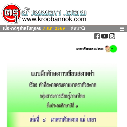
เนื้อหาดีๆสำหรับทุกคน
7 ส.ค. 2569
☰
ค้นหา