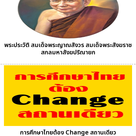
พระประวัติ สมเด็จพระญาณสังวร สมเด็จพระสังฆราช
สกลมหาสังฆปริณายก
การศึกษาไทยต้อง Change สถานเดียว