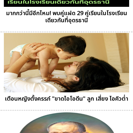
มากกว่านี้มีอีกไหม! พบคู่แฝด 29 คู่เรียนในโรงเรียน
เดียวกันที่อุดรธานี
เตือนหญิงตั้งครรภ์ "ขาดไอโอดีน" ลูก เสี่ยง ไอคิวต่ำ