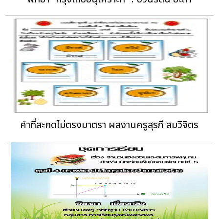
คำที่สะกดไม่ตรงมาตรา ผลงานครูสุรภี สมวิจิตร