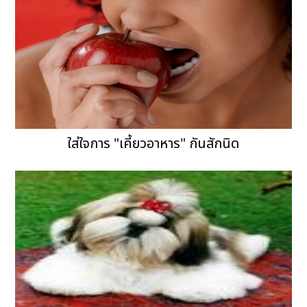
ใส่ใจการ "เคี้ยวอาหาร" กันสักนิด