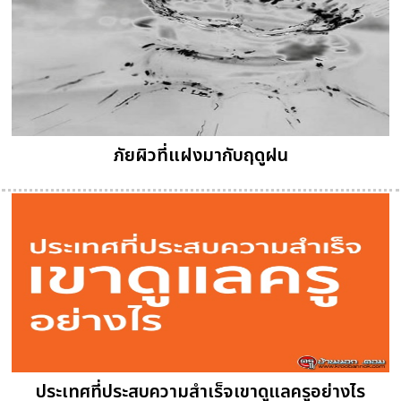
ภัยผิวที่แฝงมากับฤดูฝน
ประเทศที่ประสบความสำเร็จเขาดูแลครูอย่างไร