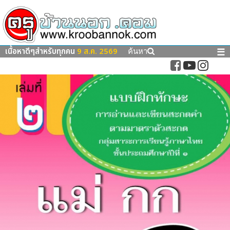
เนื้อหาดีๆสำหรับทุกคน
9 ส.ค. 2569
☰
ค้นหา