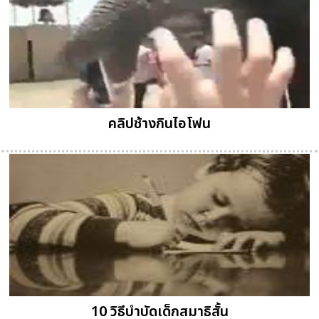
คลิปช้างกินไอโฟน
10 วิธีบำบัดเด็กสมาธิสั้น