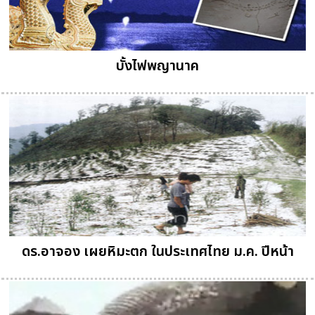
บั้งไฟพญานาค
ดร.อาจอง เผยหิมะตก ในประเทศไทย ม.ค. ปีหน้า