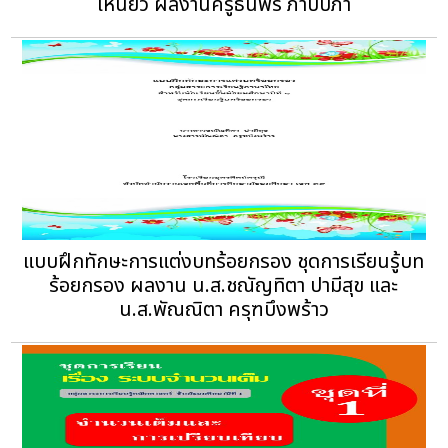
เหนี่ยว ผลงานครูธนพร ภาบับภา
แบบฝึกทักษะการแต่งบทร้อยกรอง ชุดการเรียนรู้บท
ร้อยกรอง ผลงาน น.ส.ชณัญทิตา ปามีสุข และ
น.ส.พัณณิตา ครุฑบึงพร้าว