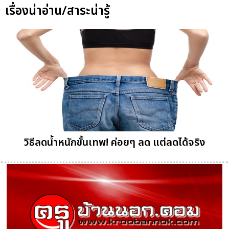
เรื่องน่าอ่าน/สาระน่ารู้
วิธีลดน้ำหนักขั้นเทพ! ค่อยๆ ลด แต่ลดได้จริง