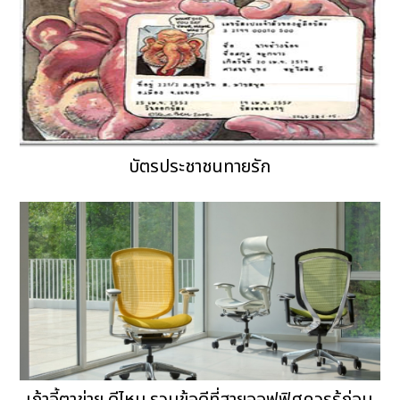
บัตรประชาชนทายรัก
เก้าอี้ตาข่าย ดีไหม รวมข้อดีที่สายออฟฟิศควรรู้ก่อน