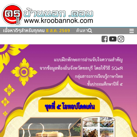
เนื้อหาดีๆสำหรับทุกคน
8 ส.ค. 2569
☰
ค้นหา