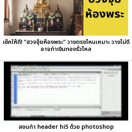
เช็คให้ดี! "ฮวงจุ้ยห้องพระ" วางตรงไหนเหมาะ วางไม่ดี
อาจทำเงินทองรั่วไหล
สอนทำ header hi5 ด้วย photoshop