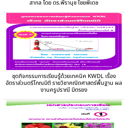
สากล โดย ดร.พีรานุช ไชยพิเดช
ชุดกิจกรรมการเรียนรู้ด้วยเทคนิค KWDL เรื่อง
อัตราส่วนตรีโกณมิติ รายวิชาคณิตศาสตร์พื้นฐาน ผล
งานครูปราณี มิตรยง