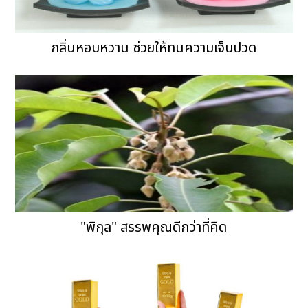
กลิ่นหอมหวาน ช่วยให้ทนความเจ็บปวด
"พิกุล" สรรพคุณดีกว่าที่คิด