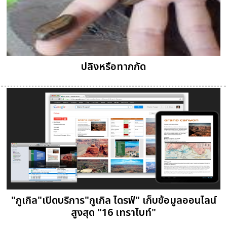
ปลิงหรือทากกัด
"กูเกิล"เปิดบริการ"กูเกิล ไดรฟ์" เก็บข้อมูลออนไลน์
สูงสุด "16 เทราไบท์"