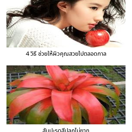
4 วิธี ช่วยให้ผิวคุณสวยไปตลอดกาล
สับปะรดสีปลูกไม่ยาก