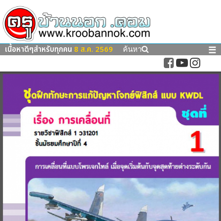
เนื้อหาดีๆสำหรับทุกคน
8 ส.ค. 2569
☰
ค้นหา