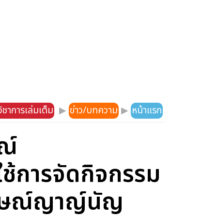
ิชาการเล่มเต็ม
▶
ข่าว/บทความ
▶
หน้าแรก
ณ์
ช้การจัดกิจกรรม
ชิษณ์ญาญ์นัญ