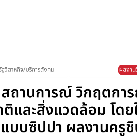
ัฐวิสาหกิจ/บริการสังคม
ผลงานว
ง สถานการณ์ วิกฤตการ
ิและสิ่งแวดล้อม โดยใ
รูปแบบซิปปา ผลงานครู