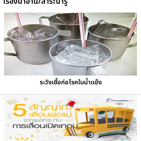
เรื่องน่าอ่าน/สาระน่ารู้
ระวังเชื้อก่อโรคในน้ำแข็ง