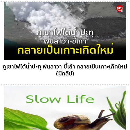
ภูเขาไฟใต้น้ำปะทุ พ่นลาวา-ขี้เถ้า กลายเป็นเกาะเกิดใหม่
(มีคลิป)