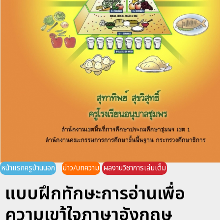
หน้าแรกครูบ้านนอก
ข่าว/บทความ
ผลงานวิชาการเล่มเต็ม
แบบฝึกทักษะการอ่านเพื่อ
ความเขา้ใจภาษาอังกฤษ