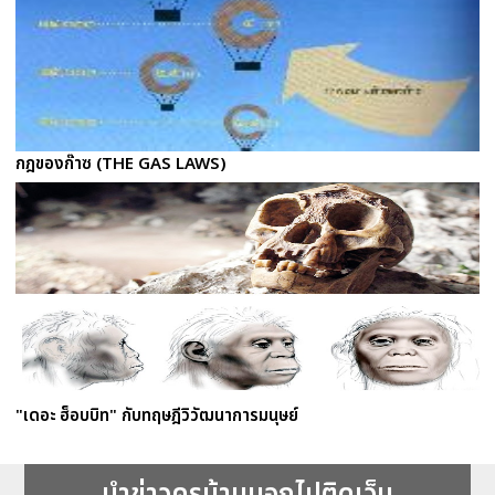
กฎของก๊าซ (THE GAS LAWS)
"เดอะ ฮ็อบบิท" กับทฤษฎีวิวัฒนาการมนุษย์
นำข่าวครูบ้านนอกไปติดเว็บ