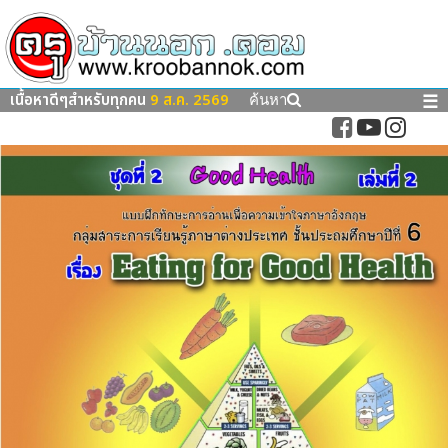
เนื้อหาดีๆสำหรับทุกคน
9 ส.ค. 2569
☰
ค้นหา