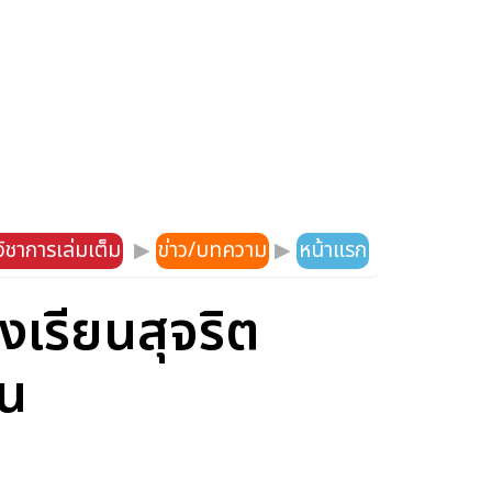
ิชาการเล่มเต็ม
▶
ข่าว/บทความ
▶
หน้าแรก
เรียนสุจริต
ทน