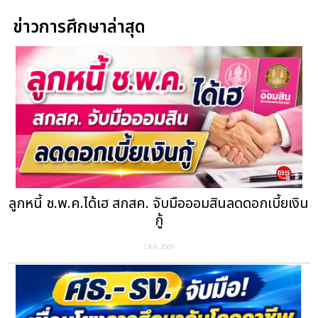
ข่าวการศึกษาล่าสุด
ลูกหนี้ ช.พ.ค.ได้เฮ สกสค. จับมือออมสินลดดอกเบี้ยเงิน
กู้
2 ส.ค. 2569