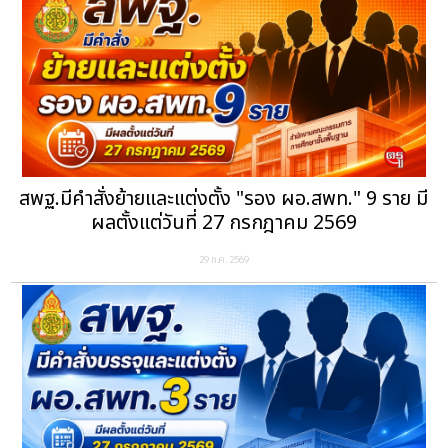
สพฐ.มีคำสั่งย้ายและแต่งตั้ง "รอง ผอ.สพท." 9 ราย มี
ผลตั้งแต่วันที่ 27 กรกฎาคม 2569
29 ก.ค. 2569