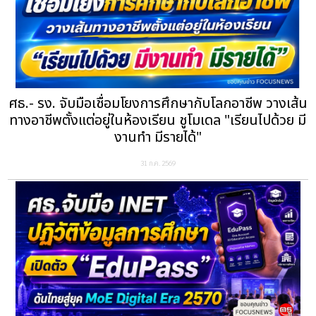
ศธ.- รง. จับมือเชื่อมโยงการศึกษากับโลกอาชีพ วางเส้น
ทางอาชีพตั้งแต่อยู่ในห้องเรียน ชูโมเดล "เรียนไปด้วย มี
งานทำ มีรายได้"
31 ก.ค. 2569