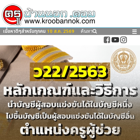
เนื้อหาดีๆสำหรับทุกคน
10 ส.ค. 2569
☰
ค้นหา