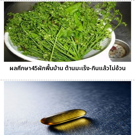
ผลศึกษา45ผักพื้นบ้าน ต้านมะเร็ง-กินแล้วไม่อ้วน