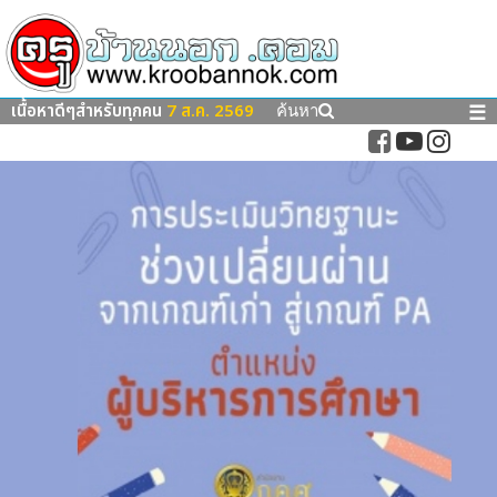
เนื้อหาดีๆสำหรับทุกคน
7 ส.ค. 2569
☰
ค้นหา