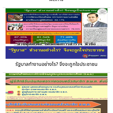
รัฐบาลทำงานอย่างไร? จึงจะถูกใจประชาชน