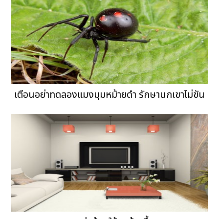
เตือนอย่าทดลองแมงมุมหม้ายดำ รักษานกเขาไม่ขัน