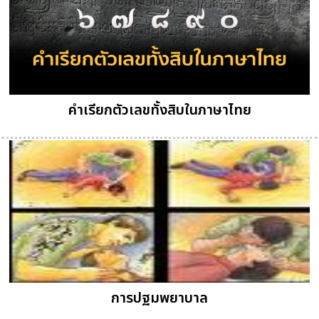
คำเรียกตัวเลขทั้งสิบในภาษาไทย
การปฐมพยาบาล