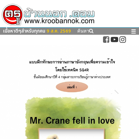
เนื้อหาดีๆสำหรับทุกคน
9 ส.ค. 2569
☰
ค้นหา