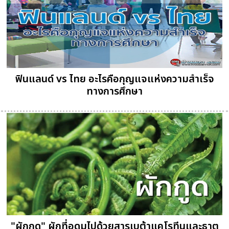
ฟินแลนด์ vs ไทย อะไรคือกุญแจแห่งความสำเร็จ
ทางการศึกษา
"ผักกูด" ผักที่อุดมไปด้วยสารเบต้าแคโรทีนและธาตุ