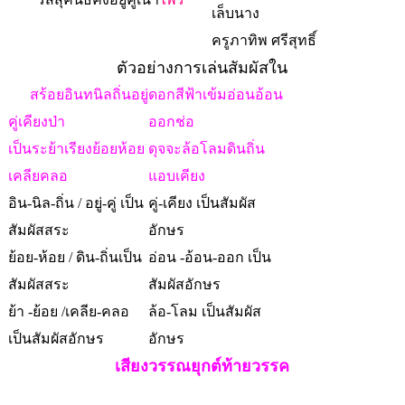
เล็บนาง
ครูภาทิพ ศรีสุทธิ์
ตัวอย่างการเล่นสัมผัสใน
สร้อยอินทนิลถิ่นอยู่
ดอกสีฟ้าเข้มอ่อนอ้อน
คู่เคียงป่า
ออกช่อ
เป็นระย้าเรียงย้อยห้อย
ดุจจะล้อโลมดินถิ่น
เคลียคลอ
แอบเคียง
อิน-นิล-ถิ่น
/ อยู่-คู่ เป็น
คู่-เคียง เป็นสัมผัส
สัมผัสสระ
อักษร
ย้อย-ห้อย / ดิน-ถิ่นเป็น
อ่อน -อ้อน-ออก เป็น
สัมผัสสระ
สัมผัสอักษร
ย้า -ย้อย /เคลีย-คลอ
ล้อ-โลม เป็นสัมผัส
เป็นสัมผัสอักษร
อักษร
เสียงวรรณยุกต์ท้ายวรรค