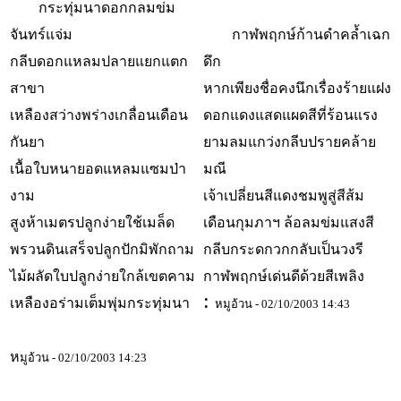
กระทุ่มนาดอกกลมข่ม
จันทร์แจ่ม
กาฬพฤกษ์ก้านดำคล้ำเฉก
กลีบดอกแหลมปลายแยกแตก
ดึก
สาขา
หากเพียงชื่อคงนึกเรื่องร้ายแฝง
เหลืองสว่างพร่างเกลื่อนเดือน
ดอกแดงแสดแผดสีที่ร้อนแรง
กันยา
ยามลมแกว่งกลีบปรายคล้าย
เนื้อใบหนายอดแหลมแซมป่า
มณี
งาม
เจ้าเปลี่ยนสีแดงชมพูสู่สีส้ม
สูงห้าเมตรปลูกง่ายใช้เมล็ด
เดือนกุมภาฯ ล้อลมข่มแสงสี
พรวนดินเสร็จปลูกปักมิพักถาม
กลีบกระดกวกกลับเป็นวงรี
ไม้ผลัดใบปลูกง่ายใกล้เขตคาม
กาฬพฤกษ์เด่นดีด้วยสีเพลิง
:
เหลืองอร่ามเต็มพุ่มกระทุ่มนา
หมูอ้วน - 02/10/2003 14:43
ห
มูอ้วน - 02/10/2003 14:23