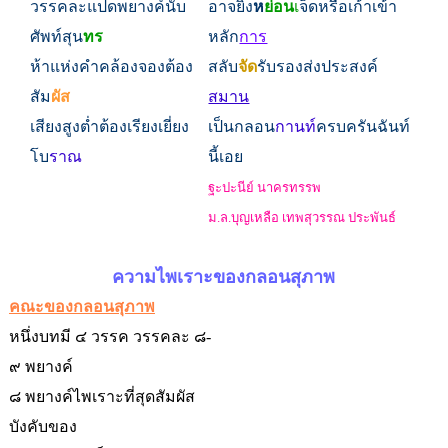
วรรคละแปดพยางค์นับ
อาจยิ่ง
ห
ย่อน
เ
จ็ดหรือเก้าเข้า
ศัพท์สุน
ทร
หลัก
การ
ห้าแห่งคำคล้องจองต้อง
สลับ
จัด
รับรองส่งประสงค์
สัม
ผัส
สมาน
เสียงสูงต่ำต้องเรียงเยี่ยง
เป็นกลอน
กานท
์ครบครันฉันท์
โบ
ราณ
นี้เอย
ฐะปะนีย์ นาครทรรพ
ม.ล.บุญเหลือ เทพสุวรรณ ประพันธ
ความไพเราะของกลอนสุภาพ
คณะของกลอนสุภาพ
หนึ่งบทมี ๔ วรรค วรรคละ ๘-
๙ พยางค์
๘ พยางค์ไพเราะที่สุดสัมผัส
บังคับของ