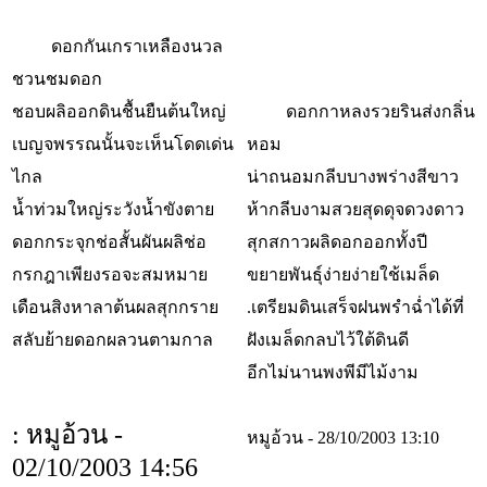
ดอกกันเกราเหลืองนวล
ชวนชมดอก
ชอบผลิออกดินชื้นยืนต้นใหญ่
ดอกกาหลงรวยรินส่งกลิ่น
เบญจพรรณนั้นจะเห็นโดดเด่น
หอม
ไกล
น่าถนอมกลีบบางพร่างสีขาว
น้ำท่วมใหญ่ระวังน้ำขังตาย
ห้ากลีบงามสวยสุดดุจดวงดาว
ดอกกระจุกช่อสั้นผันผลิช่อ
สุกสกาวผลิดอกออกทั้งปี
กรกฎาเพียงรอจะสมหมาย
ขยายพันธุ์ง่ายง่ายใช้เมล็ด
เดือนสิงหาลาต้นผลสุกกราย
.เตรียมดินเสร็จฝนพรำฉ่ำได้ที่
สลับย้ายดอกผลวนตามกาล
ฝังเมล็ดกลบไว้ใต้ดินดี
อีกไม่นานพงพีมีไม้งาม
: หมูอ้วน -
หมูอ้วน - 28/10/2003 13:10
02/10/2003 14:56