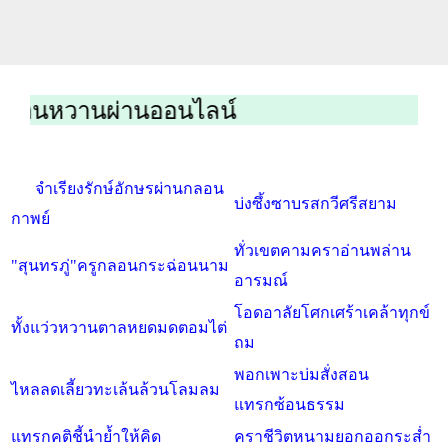
หวานผ่านออนไลน์
จำเรียงรักษ์อักษรผ่านกลอน
บ่งซึ้งซาบรสกวีศรีสยาม
กาพย์
ทั่วเขตคามคราอ่านพล่าน
"สุนทรภู่"ครูกลอนกระฉ่อนนาม
อารมณ์
โอดอาลัยโศกเศร้าเคล้าทุกข์
ทั้งแว่วหวานตาลหยดมดตอมไต่
ถม
พอกเพาะบ่มสั่งสอน
ไหลลดเลี้ยวทะเล้นล้วนโลมลม
แทรกซ้อนธรรม
แทรกคติชี้นำย้ำให้คิด
คราชีวิตหนามยอกออกระส่ำ