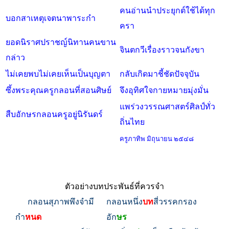
คนอ่านนำประยุกต์ใช้ได้ทุก
บอกสาเหตุเจตนาพาระกำ
ครา
ยอดนิราศปราชญ์นิทานคนขาน
จินตกวีเรื่องราวจนกังขา
กล่าว
ไม่เคยพบไม่เคยเห็นเป็นบุญตา
กลับเกิดมาชี้ชัดปัจจุบัน
ซึ้งพระคุณครูกลอนที่สอนศิษย์
จึงอุทิศใจกายหมายมุ่งมั่น
แพร่วงวรรณศาสตร์ศิลป์ทั่ว
สืบอักษรกลอนครูอยู่นิรันดร์
ถิ่นไทย
ครูภาทิพ มิถุนายน ๒๕๔๘
ตัวอย่างบทประพันธ์ที่ควรจำ
กลอนสุภาพพึงจำมี
กลอนหนึ่ง
บท
สี่วรรคกรอง
กำ
หนด
อัก
ษร