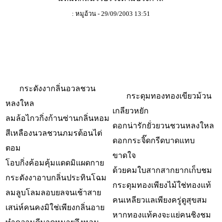
: หมูอ้วน - 29/09/2003 13:51
กระดังงากลิ่นอวลชวน
กระดุมทองทองเขียวม้วน
หลงใหล
เกลียวหยัก
ลมล้อไกวกิ่งก้านซ่านกลิ่นหอม
ดอกน่ารักยั่วยวนชวนหลงใหล
สีเหลืองนวลชวนภมรต้อนไต่
ดอกกระจิ๊ดกรีดบาดแทบ
ตอม
ขาดใจ
โอบกิ่งค้อมคุ้มแดดมิแผดกาย
ด้วยคมใบสากสากยากเก็บชม
กระดังงาอาบกลิ่นประทินโฉม
กระดุมทองเพียงไม้ใช่ทองแท้
ลมลูบโลมลอบยลจนเช้าสาย
คนเหลียวแลเพียงครู่ดูสุขสม
เสน่ห์คนคงมิใช่เพียงกลิ่นอาย
หากทองแท้คงจะแย่คนชิงชม