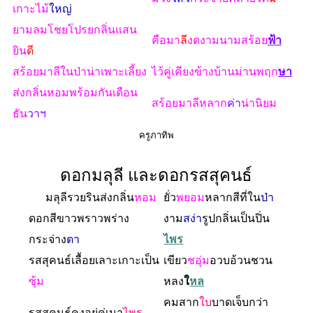
เกาะไม้
ใหญ่
ยามลมโชยโปรยกลิ่นแสน
คือมา
ลี
งดงามนามสร้อย
ฟ้า
ยิน
ดี
สร้อยมาลีในป่าน่าเพาะเลี้ยง
ไว้คู่เคียงข้างบ้านม่านพฤก
ษา
ส่งกลิ่นหอมพร้อมกันเดือน
สร้อยมาลีหลาก
ค่า
น่านิยม
ธัน
วาฯ
ครูภาทิพ
ดอกมลุลี และดอกรสสุคนธ์
มลุลีรวยรินส่งกลิ่น
หอม
ยั่ว
พยอม
หลากสีที่ใน
ป่า
ดอกสีขาวพราวพร่าง
งาม
สง่า
รูปกลิ่นเป็นปิ่น
กระจ่าง
ตา
ไพร
รสสุคนธ์เลื้อยเลาะเกาะเป็น
เขียว
ชอุ่ม
อวบอ้วนชวน
ซุ้ม
หลง
ใ
หล
คมสาก
ใบ
บาดเจ็บกว่า
รสสุคนธ์คงอยู่คู่เนา
ไพร