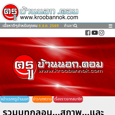
เนื้อหาดีๆสำหรับทุกคน
6 ส.ค. 2569
☰
ค้นหา
หน้าแรกครูบ้านนอก
ข่าว/บทความ
เรื่องราวจากสมาชิก
รวมบทกลอน...สุภาพ...และ