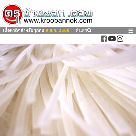
เนื้อหาดีๆสำหรับทุกคน
9 ส.ค. 2569
☰
ค้นหา