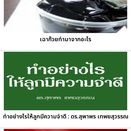
เฉาก๊วยทำมาจากอะไร
ทำอย่างไรให้ลูกมีความจำดี : ดร.สุพาพร เทพยสุวรรณ