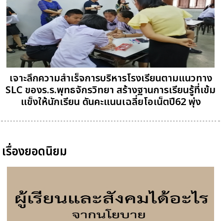
เจาะลึกความสำเร็จการบริหารโรงเรียนตามแนวทาง
SLC ของร.ร.พุทธจักรวิทยา สร้างฐานการเรียนรู้ที่เข้ม
แข็งให้นักเรียน ดันคะแนนเฉลี่ยโอเน็ตปี62 พุ่ง
เรื่องยอดนิยม