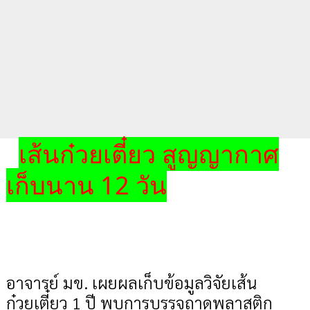
เส้นก๋วยเตี๋ยว สูญญากาศ
เก็บนาน 12 วัน
อาจารย์ มข. เผยผลเก็บข้อมูลวิจัยเส้น
ก๋วยเตี๋ยว 1 ปี พบการบรรจุถาดพลาสติก