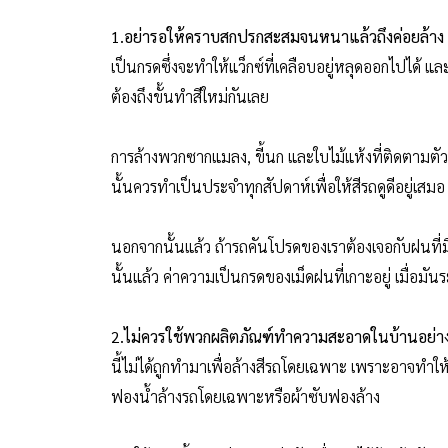
1.อย่ารอให้คราบสกปรกสะสมจนหนาแล้วถึงค่อยล้าง
เป็นกรดซึ่งจะทำให้แว็กซ์ที่เคลือบอยู่หลุดออกไปได้ แล
ต้องถึงขั้นทำสีใหม่กันเลย
การล้างพวกซากแมลง, ขี้นก และใบไม้แห้งที่ติดตามตัวร
นั้นควรทำเป็นประจำทุกสัปดาห์เพื่อให้สีรถดูดีอยู่เสมอ
นอกจากนั้นแล้ว ถ้ารถคันโปรดของเราต้องเจอกับฝนที่
นั้นแล้ว ค่าความเป็นกรดของเม็ดฝนที่เกาะอยู่ เมื่อ
2.ไม่ควรใช้พวกผลิตภัณฑ์ทำความสะอาดในบ้านอย่างส
นี้ไม่ได้ถูกทำมาเพื่อล้างสีรถโดยเฉพาะ เพราะอาจทำให้แ
ฟองน้ำล้างรถโดยเฉพาะหรือผ้าซับฟองล้าง