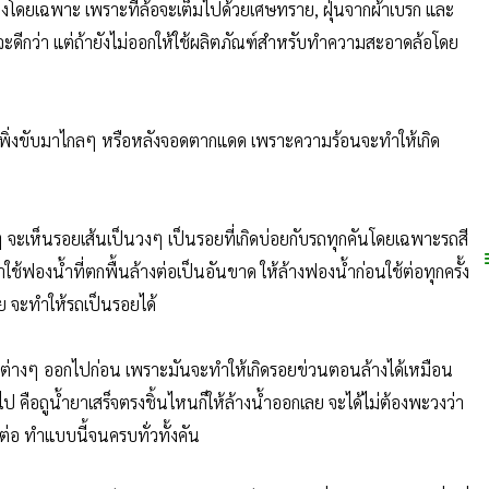
ยางโดยเฉพาะ เพราะที่ล้อจะเต็มไปด้วยเศษทราย, ฝุ่นจากผ้าเบรก และ
้ำจะดีกว่า แต่ถ้ายังไม่ออกให้ใช้ผลิตภัณฑ์สำหรับทำความสะอาดล้อโดย
เพิ่งขับมาไกลๆ หรือหลังจอดตากแดด เพราะความร้อนจะทำให้เกิด
ๆ จะเห็นรอยเส้นเป็นวงๆ เป็นรอยที่เกิดบ่อยกับรถทุกคันโดยเฉพาะรถสี
้ฟองน้ำที่ตกพื้นล้างต่อเป็นอันขาด ให้ล้างฟองน้ำก่อนใช้ต่อทุกครั้ง
ย จะทำให้รถเป็นรอยได้
กปรกต่างๆ ออกไปก่อน เพราะมันจะทำให้เกิดรอยข่วนตอนล้างได้เหมือน
 ไป คือถูน้ำยาเสร็จตรงชิ้นไหนก็ให้ล้างน้ำออกเลย จะได้ไม่ต้องพะวงว่า
ต่อ ทำแบบนี้จนครบทั่วทั้งคัน