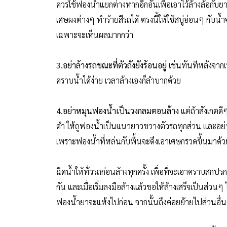
ควรใช้ฟองน้ำแยกต่างหากอีกอันเพื่อเอาไว้ล้างล้อกับ
เศษผงต่างๆ ทำร้ายสีรถได้ ตรงนี้ให้ใช้สบู่อ่อนๆ กับน
เฉพาะจะเห็นผลมากกว่า
3.อย่าล้างรถขณะที่ตัวถังยังร้อนอยู่
เช่นทันทีหลังจาก
คราบน้ำได้ง่าย เวลาล้างเองก็ลำบากด้วย
4.อย่าหมุนฟองน้ำเป็นวงกลมตอนล้าง
แต่ถ้าสังเกตดี
ดำ ให้ถูฟองน้ำเป็นแนวยาวขวางตัวรถทุกส่วน และอย่าใช
เพราะฟองน้ำที่หล่นกับพื้นจะดึงเอาเศษกรวดขึ้นมาด้ว
ฉีดน้ำให้ทั่วรถก่อนล้างทุกครั้ง เพื่อที่จะเอาคราบส
กัน และเมื่อเริ่มลงมือล้างแล้วขอให้ล้างเสร็จเป็นส่วนๆ
ฟองน้ำยาจะแห้งไปก่อน จากนั้นถึงค่อยย้ายไปส่วนอื่น