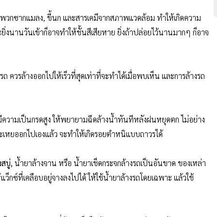
พวกซากแมลง, ขี้นก และสารเคมีจากสภาพแวดล้อม ทำให้เกิดความ
ะยิ่งนานวันเข้าก็อาจทำให้ชั้นสีเสียหาย ยิ่งถ้าปล่อยไว้นานมากๆ ก็อาจ
ถ ควรล้างออกไปให้เร็วที่สุดเท่าที่จะทำได้เมื่อพบเห็น และการล้างรถ
มีความเป็นกรดสูง ให้พยายามฉีดล้างน้ำทันทีหลังฝนหยุดตก ไม่อย่าง
มันระเหยออกไปเองแล้ว จะทำให้เกิดรอยตำหนิแบบถาวรได้
บู่,
น้ำยาล้างจาน หรือ น้ำยาเช็ดกระจกล้างรถเป็นอันขาด ของเหล่า
ว็กซ์ที่เคลือบอยู่จางลงไปได้ ให้ใช้น้ำยาล้างรถโดยเฉพาะ แล้วใช้