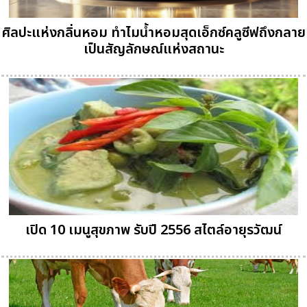
ศิลปะแห่งกลิ่นหอม ทำไมน้ำหอมสุดเอ็กซ์คลูซีฟถึงกลาย
เป็นสัญลักษณ์แห่งสถานะ
เปิด 10 เมนูสุขภาพ รับปี 2556 สไตล์อายุรวัฒน์