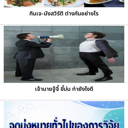
กินเจ-มังสวิรัติ ต่างกันอย่างไร
เจ้านายจู้จี้ ขี้บ่น ทำยังไงดี