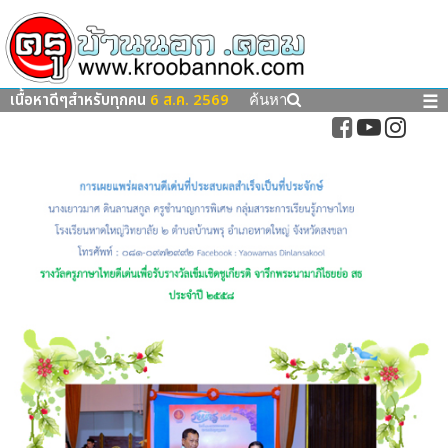
เนื้อหาดีๆสำหรับทุกคน
6 ส.ค. 2569
☰
ค้นหา