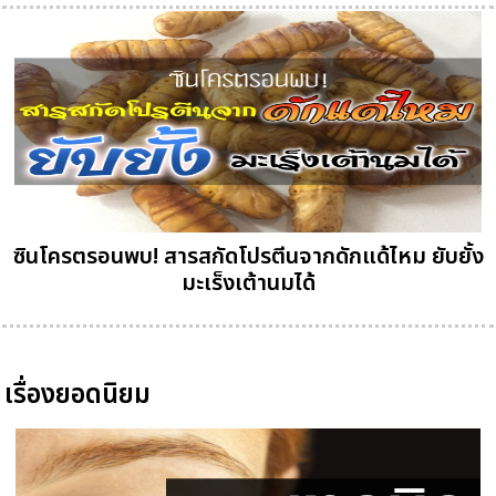
ซินโครตรอนพบ! สารสกัดโปรตีนจากดักแด้ไหม ยับยั้ง
มะเร็งเต้านมได้
เรื่องยอดนิยม