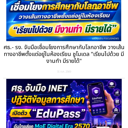
ศธ.- รง. จับมือเชื่อมโยงการศึกษากับโลกอาชีพ วางเส้น
ทางอาชีพตั้งแต่อยู่ในห้องเรียน ชูโมเดล "เรียนไปด้วย มี
งานทำ มีรายได้"
31 ก.ค. 2569