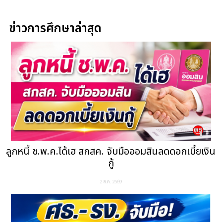
ข่าวการศึกษาล่าสุด
ลูกหนี้ ช.พ.ค.ได้เฮ สกสค. จับมือออมสินลดดอกเบี้ยเงิน
กู้
2 ส.ค. 2569