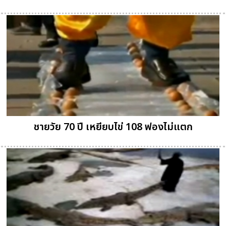
ชายวัย 70 ปี เหยียบไข่ 108 ฟองไม่แตก