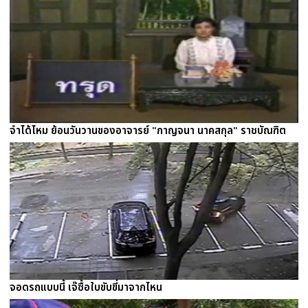
จำได้ไหม ย้อนวันวานของอาจารย์ "กาญจนา นาคสกุล" ราชบัณฑิต
จอดรถแบบนี้ เจ๊ซื้อใบขับขี่มาจากไหน