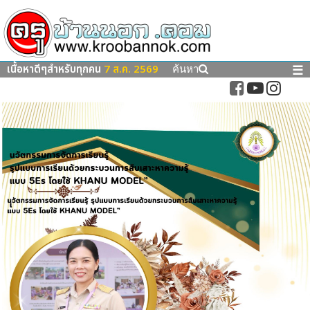
เนื้อหาดีๆสำหรับทุกคน
7 ส.ค. 2569
☰
ค้นหา