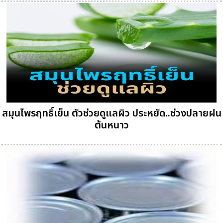
สมุนไพรฤทธิ์เย็น ตัวช่วยดูแลผิว ประหยัด..ช่วงปลายฝน
ต้นหนาว