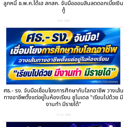
ลูกหนี้ ช.พ.ค.ได้เฮ สกสค. จับมือออมสินลดดอกเบี้ยเงิน
กู้
2 ส.ค. 2569
ศธ.- รง. จับมือเชื่อมโยงการศึกษากับโลกอาชีพ วางเส้น
ทางอาชีพตั้งแต่อยู่ในห้องเรียน ชูโมเดล "เรียนไปด้วย มี
งานทำ มีรายได้"
31 ก.ค. 2569