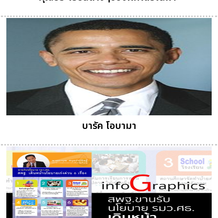
บารัค โอบามา