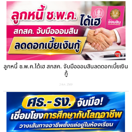
ลูกหนี้ ช.พ.ค.ได้เฮ สกสค. จับมือออมสินลดดอกเบี้ยเงิน
กู้
2 ส.ค. 2569