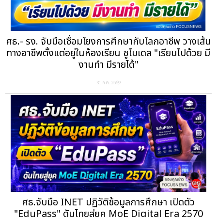
ศธ.- รง. จับมือเชื่อมโยงการศึกษากับโลกอาชีพ วางเส้น
ทางอาชีพตั้งแต่อยู่ในห้องเรียน ชูโมเดล "เรียนไปด้วย มี
งานทำ มีรายได้"
31 ก.ค. 2569
ศธ.จับมือ INET ปฏิวัติข้อมูลการศึกษา เปิดตัว
"EduPass" ดันไทยสู่ยุค MoE Digital Era 2570