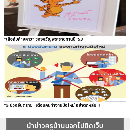
"เสือจับค้างคาว" ของขวัญพระราชทานปี '53
"5 บ่วงอันตราย" เตือนคนทำงานมือใหม่ อย่าตกหล่ม !!
นำข่าวครูบ้านนอกไปติดเว็บ