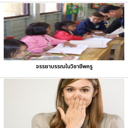
จรรยาบรรณในวิชาชีพครู