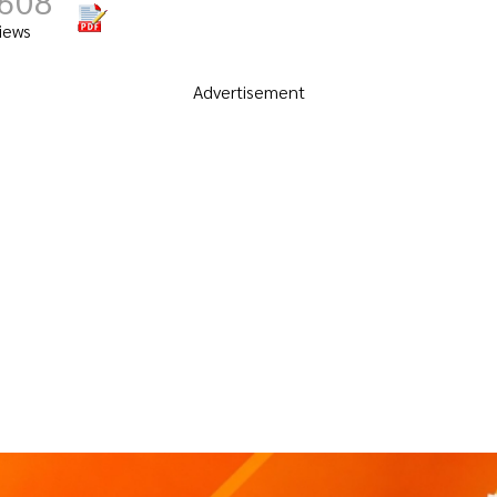
,608
iews
Advertisement