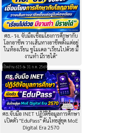
ศธ.- รง. จับมือเชื่อมโยงการศึกษากับ
โลกอาชีพ วางเส้นทางอาชีพตั้งแต่อยู่
ในห้องเรียน ชูโมเดล "เรียนไปด้วย มี
งานทำ มีรายได้"
เปิดอ่าน 615 ☕ 31 ก.ค. 2569
ศธ.จับมือ INET ปฏิวัติข้อมูลการศึกษา
เปิดตัว "EduPass" ดันไทยสู่ยุค MoE
Digital Era 2570