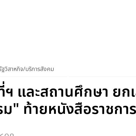
ัฐวิสาหกิจ/บริการสังคม
ที่ฯ และสถานศึกษา ยก
รรม" ท้ายหนังสือราชกา