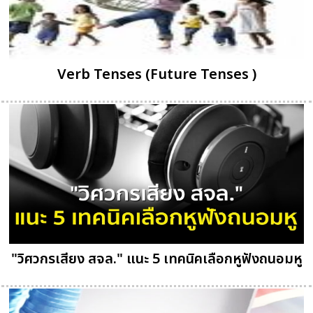
Verb Tenses (Future Tenses )
"วิศวกรเสียง สจล." แนะ 5 เทคนิคเลือกหูฟังถนอมหู