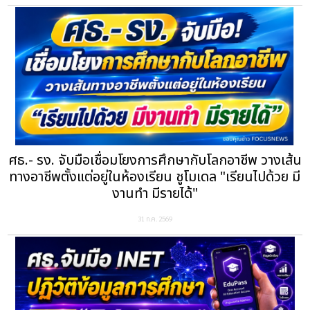
ศธ.- รง. จับมือเชื่อมโยงการศึกษากับโลกอาชีพ วางเส้น
ทางอาชีพตั้งแต่อยู่ในห้องเรียน ชูโมเดล "เรียนไปด้วย มี
งานทำ มีรายได้"
31 ก.ค. 2569