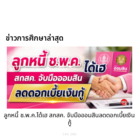
ข่าวการศึกษาล่าสุด
ลูกหนี้ ช.พ.ค.ได้เฮ สกสค. จับมือออมสินลดดอกเบี้ยเงิน
กู้
2 ส.ค. 2569