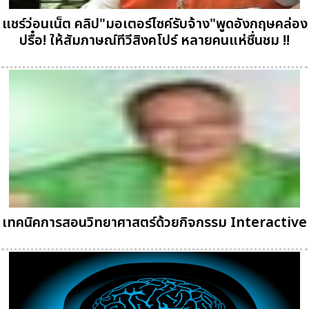
แชร์ว่อนเน็ต คลิป"มอเตอร์ไซค์รับจ้าง"พูดอังกฤษคล่อง
ปรื๋อ! ให้สัมภาษณ์ทีวีสิงคโปร์ หลายคนแห่ชื่นชม !!
เทคนิคการสอนวิทยาศาสตร์ด้วยกิจกรรม Interactive