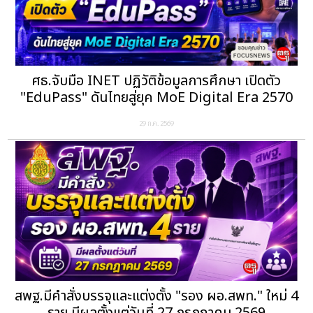
ศธ.จับมือ INET ปฏิวัติข้อมูลการศึกษา เปิดตัว
"EduPass" ดันไทยสู่ยุค MoE Digital Era 2570
29 ก.ค. 2569
สพฐ.มีคำสั่งบรรจุและแต่งตั้ง "รอง ผอ.สพท." ใหม่ 4