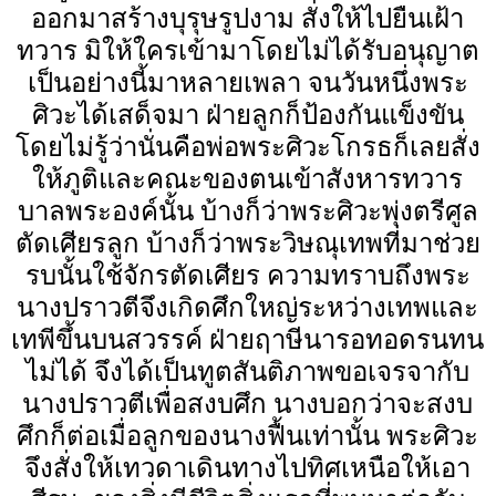
ออกมาสร้างบุรุษรูปงาม สั่งให้ไปยืนเฝ้า
ทวาร มิให้ใครเข้ามาโดยไม่ได้รับอนุญาต
เป็นอย่างนี้มาหลายเพลา จนวันหนึ่งพระ
ศิวะได้เสด็จมา ฝ่ายลูกก็ป้องกันแข็งขัน
โดยไม่รู้ว่านั่นคือพ่อพระศิวะโกรธก็เลยสั่ง
ให้ภูติและคณะของตนเข้าสังหารทวาร
บาลพระองค์นั้น บ้างก็ว่าพระศิวะพุ่งตรีศูล
ตัดเศียรลูก บ้างก็ว่าพระวิษณุเทพที่มาช่วย
รบนั้นใช้จักรตัดเศียร ความทราบถึงพระ
นางปราวตีจึงเกิดศึกใหญ่ระหว่างเทพและ
เทพีขึ้นบนสวรรค์ ฝ่ายฤาษีนารอทอดรนทน
ไม่ได้ จึงได้เป็นทูตสันติภาพขอเจรจากับ
นางปราวตีเพื่อสงบศึก นางบอกว่าจะสงบ
ศึกก็ต่อเมื่อลูกของนางฟื้นเท่านั้น พระศิวะ
จึงสั่งให้เทวดาเดินทางไปทิศเหนือให้เอา