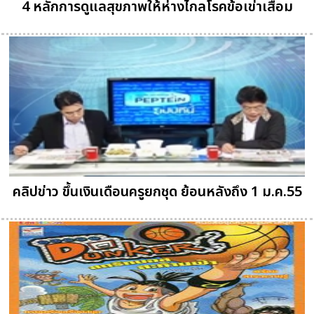
4 หลักการดูแลสุขภาพให้ห่างไกลโรคข้อเข่าเสื่อม
คลิปข่าว ขึ้นเงินเดือนครูยกชุด ย้อนหลังถึง 1 ม.ค.55