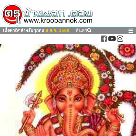
เนื้อหาดีๆสำหรับทุกคน
8 ส.ค. 2569
☰
ค้นหา