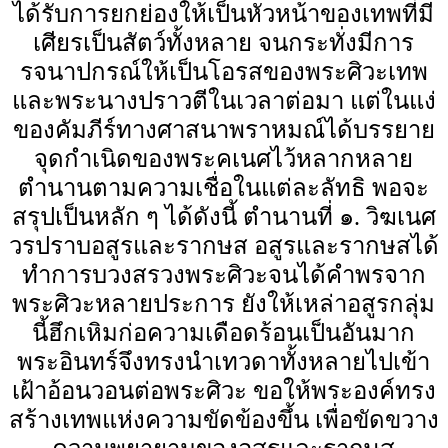
ได้รับการยกย่องให้เป็นหัวหน้าของเทพที่มี
เศียรเป็นสัตว์ทั้งหลาย จนกระทั่งมีการ
รจนาปกรณ์ให้เป็นโอรสของพระศิวะเทพ
และพระนางปราวตีในเวลาต่อมา แต่ในแง่
ของคัมภีร์ทางศาสนาพราหมณ์ได้บรรยาย
จุดกำเนิดของพระคเนศไว้หลากหลาย
ตำนานตามความเชื่อในแต่ละลัทธิ พอจะ
สรุปเป็นหลัก ๆ ได้ดังนี้ ตำนานที่ ๑. วิฆเนศ
วรปราบอสูรและรากษส อสูรและรากษสได้
ทำการบวงสรวงพระศิวะจนได้คำพรจาก
พระศิวะหลายประการ ยังให้เหล่าอสูรกลุ่ม
นี้ฮึกเหิมก่อความเดือดร้อนเป็นอันมาก
พระอินทร์จึงทรงนำเทวดาทั้งหลายไปเข้า
เฝ้าอ้อนวอนต่อพระศิวะ ขอให้พระองค์ทรง
สร้างเทพแห่งความขัดข้องขึ้น เพื่อขัดขวาง