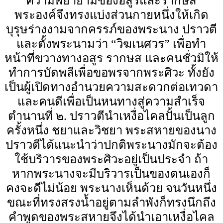
ความพยายามของอสูรและรากษส
พระองค์จึงทรงแบ่งส่วนกายหนึ่งให้เกิด
บุรุษร่างงามจากครรภ์ของพระนาง ปราวตี
และตั้งพระนามว่า “วิฆเนศวร” เพื่อทำ
หน้าที่ขวางทางอสูร รากษส และคนชั่วมิให้
ทำการบัดพลีเพื่อขอพรจากพระศิวะ ทั้งยัง
เป็นผู้เปิดทางอำนวยความสะดวกต่อเทวดา
และคนดีเพื่อเป็นหนทางสู่ความสำเร็จ
ตำนานที่ ๒. ปราวตีนำเหงื่อไคลปั้นเป็นลูก
ครั้งหนึ่ง ชยาและวิชยา พระสหายของนาง
ปราวตีได้แนะนำว่าปกติพระนางมักจะต้อง
ใช้บริวารของพระศิวะอยู่เป็นประจำ ถ้า
หากพระนางจะมีบริวารเป็นของตนเองก็
คงจะดีไม่น้อย พระนางเห็นด้วย จนวันหนึ่ง
ขณะที่ทรงสรงน้ำอยู่ตามลำพังก็ทรงนึกถึง
คำพูดของพระสหายจึงได้นำเอาเหงื่อไคล