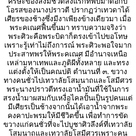
ศีรษะของสิ่งมีชีวิตสิ่งแรกที่พบมาต่อกับ
โอรสของนางปราวตี ปรากฏว่าเทวดาได้
เศียรของช้างซึ่งมีงาเพียงข้างเดียวมา เมื่อ
พระคเณศฟื้นขึ้นมา ทราบความจริงว่า
พระศิวะคือพระบิดาก็ตรงเข้าไปขอโทษ
เพราะรู้เท่าไม่ถึงการณ์ พระศิวะพอใจมาก
ประสาทพรให้พระคเณศ มีอำนาจเหนือ
เหล่ามหาเทพและภูติผีทั้งหลาย และทรง
แต่งตั้งให้เป็นคณปติ ตำนานที่ ๓. ขวาง
ทางคนชั่วไปเทวาลัยโสมนาถและโสมีศวร
พระนางปราวตีทรงเอาน้ำมันที่ใช้ในการ
สรงน้ำมาผสมกับเหงื่อไคลปั้นเป็นรูปคนแต่
มีเศียรเป็นช้างจากนั้นได้เอาน้ำจากพระ
คงคาปะพรมให้มีชีวิตขึ้น เพื่อทำการขัด
ขวางแก่คนชั่วที่จะไปบูชาศิวลึงค์ที่เทวาลัย
โสมนาถและเทวาลัยโสมีศวรเพราะคน