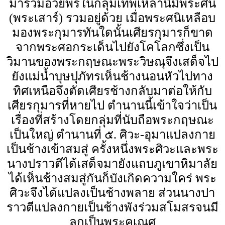
มาร่วมอวยพรในกลุ่มเทพเหล่านี้มีพระศนิ
(พระเสาร์) รวมอยู่ด้วย เมื่อพระศนิเหลือบ
มองพระกุมารทันใดนั้นเศียรกุมารก็ขาด
จากพระศอกระเด็นไปยังโคโลกซึ่งเป็น
วิมานของพระกฤษณะพระวิษณุจึงเสด็จไป
ยังแม่น้ำบุษปุภัทรเห็นช้างนอนหัวไปทาง
ทิศเหนือจึงตัดเศียรช้างกลับมาต่อให้กับ
เศียรกุมารที่หายไป ตำนานนี้เข้าใจว่าเป็น
เรื่องที่สร้างโดยกลุ่มที่นับถือพระกฤษณะ
เป็นใหญ่ ตำนานที่ ๕. ศิวะ-อุมาแปลงกาย
เป็นช้างเข้าสมสู่ ครั้งหนึ่งพระศิวะและพระ
นางปราวตีได้เสด็จมายังแถบภูเขาหิมาลัย
ได้เห็นช้างสมสู่กันก็บังเกิดความใคร่ พระ
ศิวะจึงได้แปลงเป็นช้างพลาย ส่วนนางปา
ราวตีแปลงกายเป็นช้างพังร่วมสโมสรจนมี
ลูกเป็นพระคเณศ