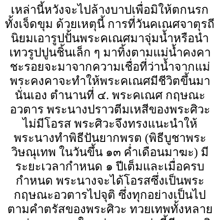
เหล่านี้หวังจะไปล้างบาปเพื่อมิให้ตกนรก
ทั้งเจ็ดขุม ด้วยเหตุนี้ การที่วันคเณศจาตุรถี
นิยมเอารูปปั้นพระคเณศมาจุ่มน้ำหรือนำ
เทวรูปปูนชิ้นเล็ก ๆ มาทิ้งตามแม่น้ำคงคา
ชะรอยจะมาจากความเชื่อที่ว่าน้ำจากแม่
พระคงคาจะทำให้พระคเณศมีชีวิตขึ้นมา
นั่นเอง ตำนานที่ ๔. พระคเณศ กฤษณะ
อวตาร พระนางปราวตีมเหสีของพระศิวะ
ไม่มีโอรส พระศิวะจึงทรงแนะนำให้
พระนางทำพิธีปันยากพรต (พิธีบูชาพระ
วิษณุเทพ ในวันขึ้น ๑๓ ค่ำเดือนมาฆะ) มี
ระยะเวลากำหนด ๑ ปีเต็มและเมื่อครบ
กำหนด พระนางจะได้โอรสซึ่งเป็นพระ
กฤษณะอวตารไปจุติ ซึ่งทุกอย่างเป็นไป
ตามคำตรัสของพระศิวะ ทวยเทพทั้งหลาย