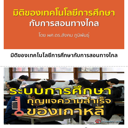
มิติของเทคโนโลยีการศึกษากับการสอนทางไกล