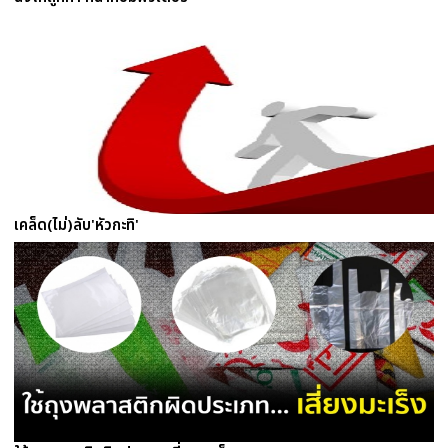
เคล็ด(ไม่)ลับ'หัวกะทิ'