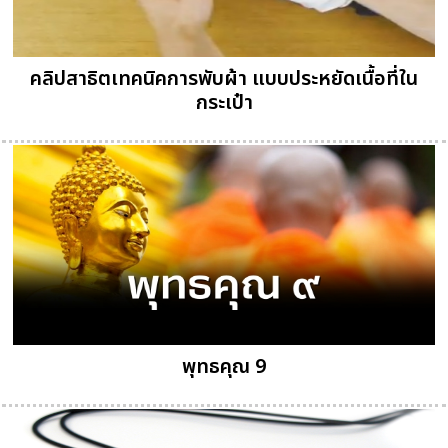
คลิปสาธิตเทคนิคการพับผ้า แบบประหยัดเนื้อที่ใน
กระเป๋า
พุทธคุณ 9