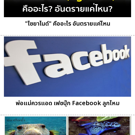
"ไซยาไนด์" คืออะไร อันตรายแค่ไหน
พ่อแม่ควรแอด เฟซบุ๊ก Facebook ลูกไหม