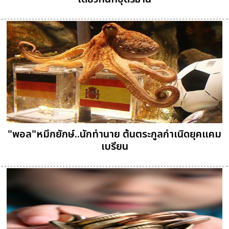
"พอล"หมึกยักษ์..นักทำนาย ต้นตระกูลกำเนิดยุคแคม
เบรียน