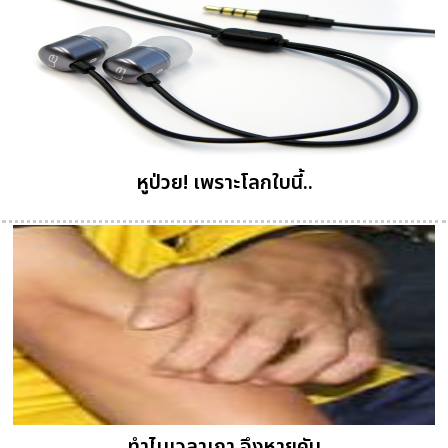
หูป่วย! เพราะโลกใบนี้..
ทำไมเวลาเกา จึงหายคัน