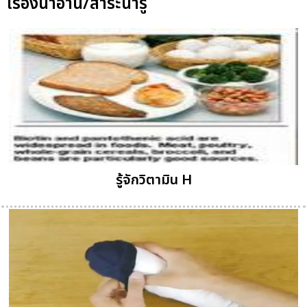
เรื่องน่าอ่าน/สาระน่ารู้
รู้จักวิตามิน H