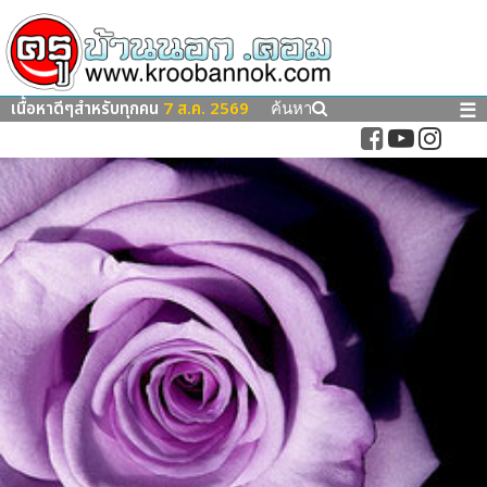
เนื้อหาดีๆสำหรับทุกคน
7 ส.ค. 2569
☰
ค้นหา