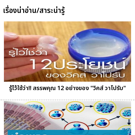
เรื่องน่าอ่าน/สาระน่ารู้
รู้ไว้ใช้ว่า!! สรรพคุณ 12 อย่างของ "วิคส์ วาโปรับ"