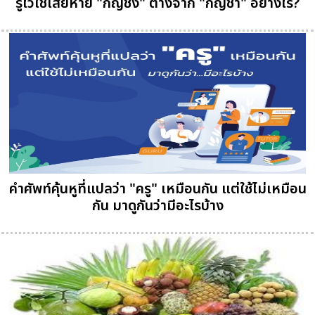
รู้ไว้ใช่เสียหาย "กัญชง" ต่างจาก "กัญชา" อย่างไร?
คำศัพท์คุ้นหูที่แปลว่า "ครู" เหมือนกัน แต่ใช้ไม่เหมือน
กัน มาดูกันว่ามีอะไรบ้าง