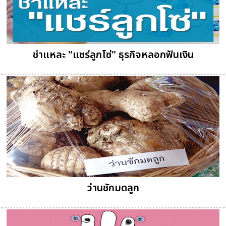
ชำแหละ "แชร์ลูกโซ่" ธุรกิจหลอกฟันเงิน
ว่านชักมดลูก