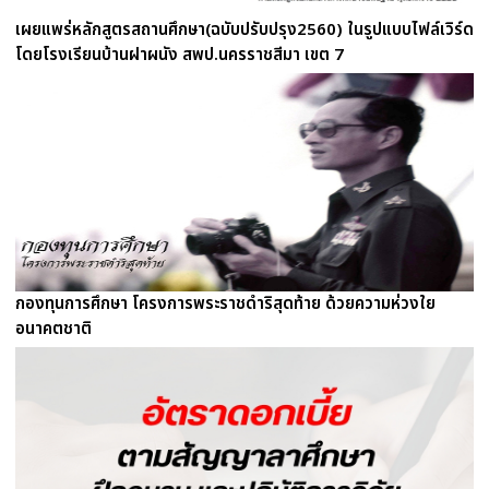
เผยแพร่หลักสูตรสถานศึกษา(ฉบับปรับปรุง2560) ในรูปแบบไฟล์เวิร์ด
โดยโรงเรียนบ้านฝาผนัง สพป.นครราชสีมา เขต 7
กองทุนการศึกษา โครงการพระราชดำริสุดท้าย ด้วยความห่วงใย
อนาคตชาติ