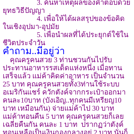
3. ค้นหาเหตุผลของคำตอบด้วย
ยุทธวิธีปัญญา
4. เพื่อให้ได้ผลสรุปของข้อคิด
ในเชิงอุปมา-อุปมัย
5. เพื่อนำผลที่ได้ประยุกต์ใช้ใน
ชีวิตประจำวัน
คำถาม..มีอยู่ว่า
คุณครูคนสวย 3 ท่านชวนกันไปรับ
ประทานอาหารรสเด็ดแห่งหนึ่ง เมื่อทาน
เสร็จแล้ว แม่ค้าคิดค่าอาหาร เป็นจำนวน
25 บาท คุณครูคนสวยทั้ง3ท่านใช้ระบบ
อเมริกันแชร์ ควักตังค์จากกระเป๋า
ออกมา
คนละ10บาท (บังเอิญ..ทุกคนมีเหรียญ10
บาท เหมือนกัน) จ่ายแม่ค้าไป 30 บาท
แม่ค้าทอนคืน 5 บาท คุณครูคนสวยก็เลย
เฉลี่ยคืนกัน คนละ 1 บาท
ปรากฏว่าตังค์
ทอนเหลือเป็นเงินกองกลาง
อยู่ 2 บาท นั่นก็