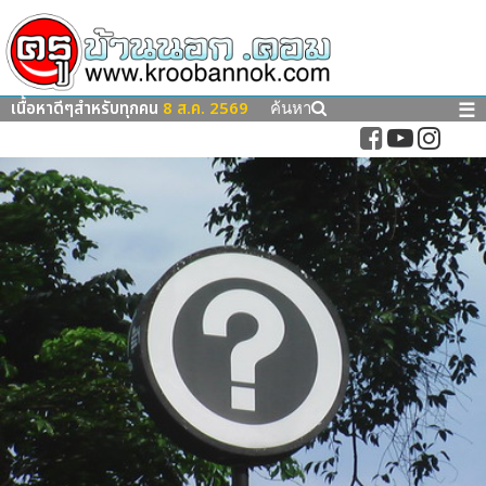
เนื้อหาดีๆสำหรับทุกคน
8 ส.ค. 2569
☰
ค้นหา