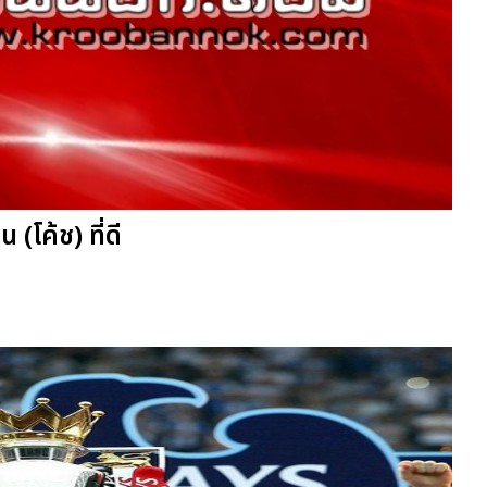
(โค้ช) ที่ดี