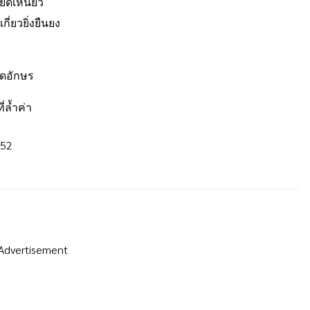
ึดเหนี่ยว
ี่ยวยิ่งยืนยง
ง
าดอักษร
่ล้ำค่า
552
Advertisement