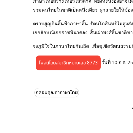
ภาษาไทยสร้างไทยวิไลวิลาศ หยิ่งทะนงองอาจได้ย
รวมคนไทยในชาติเป็นหนึ่งเดียว ผูกสายใยให้ข้องเก
ตราบสูญดินสิ้นฟ้าภาษาสิ้น รัตนโกสินทร์ไม่สูงส่
เอกลักษณ์เอกราชพินาศลง สิ้นเผ่าพงศ์สิ้นชาติข
จงภูมิใจในภาษาไทยกันเถิด เพื่อชูเชิดวัฒนธรรมที
วันที่ 10 ต.ค. 2
โพสต์โดยสมาชิกหมายเลข 8773
กลอนคุณค่าภาษาไทย