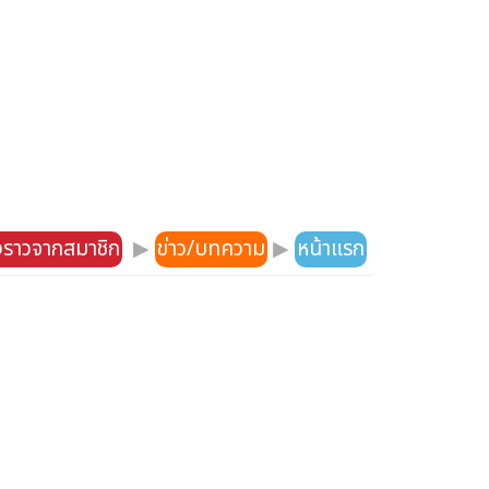
องราวจากสมาชิก
▶
ข่าว/บทความ
▶
หน้าแรก