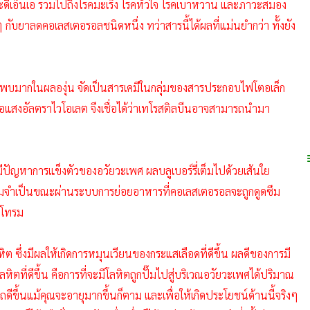
ละดีเอ็นเอ รวมไปถึงโรคมะเร็ง โรคหัวใจ โรคเบาหวาน และภาวะสมอง
อๆ กับยาลดคอเลสเตอรอลชนิดหนึ่ง ทว่าสารนี้ได้ผลที่แม่นยำกว่า ทั้งยัง
ญที่พบมากในผลองุ่น จัดเป็นสารเคมีในกลุ่มของสารประกอบไฟโตอเล็ก
งต่อแสงอัลตราไวโอเลต จึงเชื่อได้ว่าเทโรสติลบีนอาจสามารถนำมา
ย ที่มีปัญหาการแข็งตัวของอวัยวะเพศ ผลบลูเบอร์รี่เต็มไปด้วยเส้นใย
ความจำเป็นขณะผ่านระบบการย่อยอาหารที่คอเลสเตอรอลจะถูกดูดซึม
ดโทรม
ิต ซึ่งมีผลให้เกิดการหมุนเวียนของกระแสเลือดที่ดีขึ้น ผลดีของการมี
ที่ดีขึ้น คือการที่จะมีโลหิตถูกปั๊มไปสู่บริเวณอวัยวะเพศได้ปริมาณ
ีขึ้นแม้คุณจะอายุมากขึ้นก็ตาม และเพื่อให้เกิดประโยชน์ด้านนี้จริงๆ