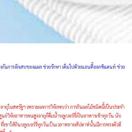
รป้องกันการอักเสบของแผล ช่วยรักษา เต็มไปด้วยแอนตี้ออกซิแดนท์ ช่วย
ูงอายุในสหรัฐฯ เพราะผลการวิจัยพบว่า การกินผลไม้ชนิดนี้เป็นประจำ
์วิจัยอาหารคนสูงอายุก็ดื่มน้ำบลูเบอร์รี่เป็นอาหารเช้าทุกวัน นับ
ี่เขาให้กินบลูเบอร์รี่ทุกวันเป็นเวลาหลายสัปดาห์นั้นมีการทรงตัวดี