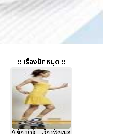
:: เรื่องปักหมุด ::
9 ข้อ น่ารู้.....เรื่องฟิตเนส