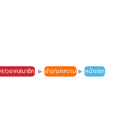
องราวจากสมาชิก
▶
ข่าว/บทความ
▶
หน้าแรก