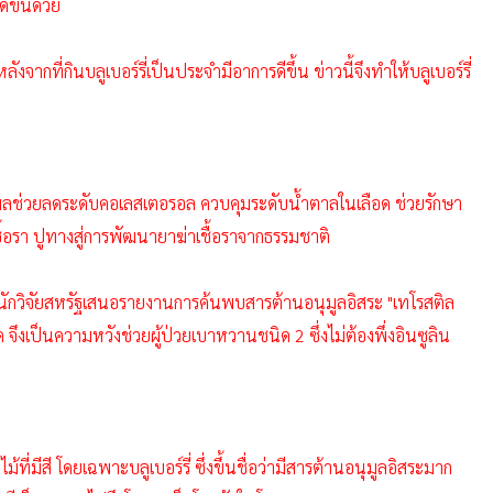
ขึ้นด้วย
ากที่กินบลูเบอร์รี่เป็นประจำมีอาการดีขึ้น ข่าวนี้จึงทำให้บลูเบอร์รี่
 มีผลช่วยลดระดับคอเลสเตอรอล ควบคุมระดับน้ำตาลในเลือด ช่วยรักษา
เชื้อรา ปูทางสู่การพัฒนายาฆ่าเชื้อราจากธรรมชาติ
ักวิจัยสหรัฐเสนอรายงานการค้นพบสารต้านอนุมูลอิสระ "เทโรสติล
ด จึงเป็นความหวังช่วยผู้ป่วยเบาหวานชนิด 2 ซึ่งไม่ต้องพึ่งอินซูลิน
มีสี โดยเฉพาะบลูเบอร์รี่ ซึ่งขึ้นชื่อว่ามีสารต้านอนุมูลอิสระมาก