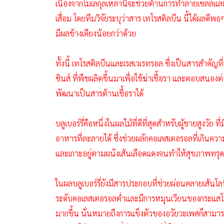
เนื่องจากโมเลกุลเหล่านี้จะช่วยต้านการทำลายเซลล์แ
เสื่อม โดยทีมวิจัยระบุว่าสาร เทโรสติลบีน นี้ได้ผลดีพ
มีผลข้างเคียงน้อยกว่าด้วย
ทั้งนี้ เทโรสติลบีนและเรสเวเรทรอล ซึ่งเป็นสารสำคั
ซินส์ ที่พืชผลิตขึ้นมาเพื่อใช้ฆ่าเชื้อรา และตอบสนอ
พัฒนาเป็นสารต้านเชื้อราได้
บลูเบอร์รี่คือหนึ่งในผลไม้ที่ดีที่สุดสำหรับผู้ชายสูงวั
อาหารที่ละลายได้ ซึ่งช่วยผลักคอเลสเตอรอลที่เกิน
และเกาะอยู่ตามผนังเส้นเลือดแดงจนทำให้สุขภาพทรุ
ในผลบลูเบอร์รี่ยังมีสารประกอบที่ช่วยผ่อนคลายเส้นโลห
ระดับคอเลสเตอรอลต่ำและมีการหมุนเวียนของกระแสโลหิต
มากขึ้น นั่นหมายถึงการแข็งตัวของอวัยวะเพศก็สามารถด