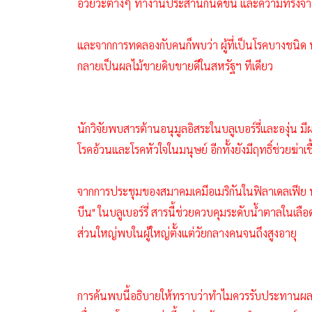
อวัยวะต่างๆ ทำงานประสานกันดีขึ้น และความทรงจำดี
และจากการทดลองกับคนก็พบว่า ผู้ที่เป็นโรคบางชนิด หลังจ
กลายเป็นผลไม้ขายดิบขายดีในสหรัฐฯ ทีเดียว
นักวิจัยพบสารต้านอนุมูลอิสระในบลูเบอร์รี่และองุ่น
โรคอ้วนและโรคหัวใจในมนุษย์ อีกทั้งยังมีฤทธิ์ช่วยฆ่า
จากการประชุมของสมาคมเคมีอเมริกันในฟิลาเดลเฟีย น
บีน" ในบลูเบอร์รี่ สารนี้ช่วยควบคุมระดับน้ำตาลในเลือ
ส่วนใหญ่พบในผู้ใหญ่ตั้งแต่วัยกลางคนจนถึงสูงอายุ
การค้นพบนี้อธิบายให้ทราบว่าทำไมควรรับประทานผลไม้ที่