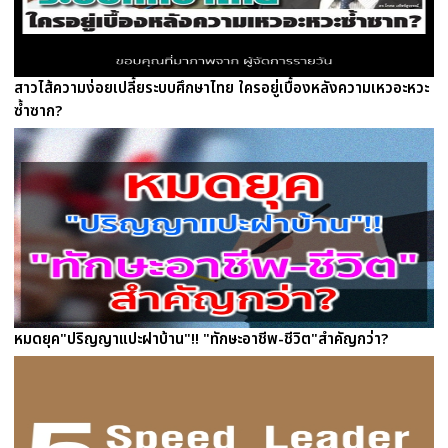
สาวไส้ความง่อยเปลี้ยระบบศึกษาไทย ใครอยู่เบื้องหลังความเหวอะหวะ
ซ้ำซาก?
หมดยุค"ปริญญาแปะฝาบ้าน"!! "ทักษะอาชีพ-ชีวิต"สำคัญกว่า?