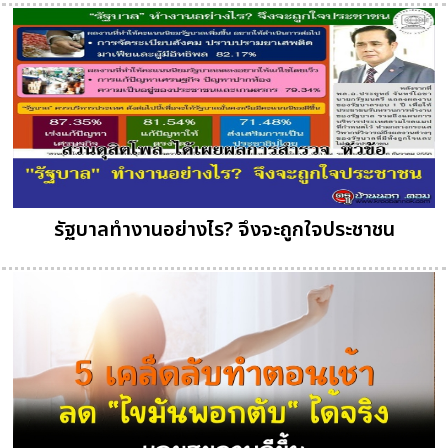
รัฐบาลทำงานอย่างไร? จึงจะถูกใจประชาชน