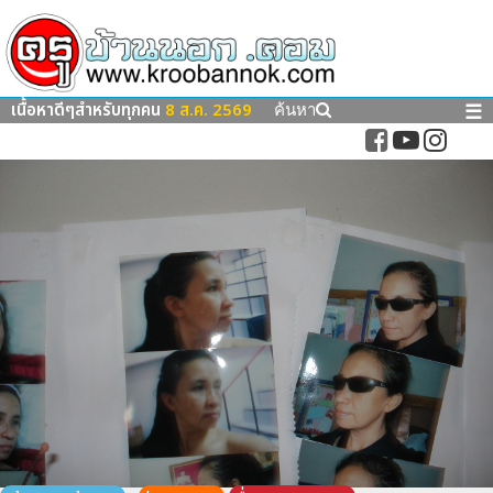
เนื้อหาดีๆสำหรับทุกคน
8 ส.ค. 2569
☰
ค้นหา