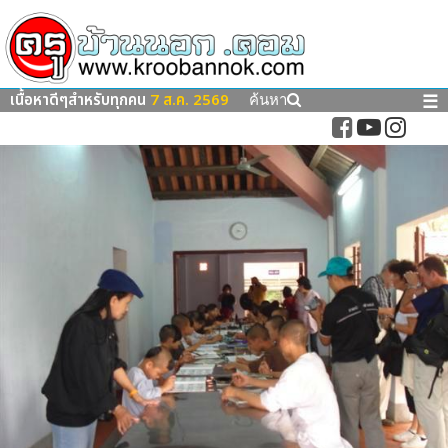
เนื้อหาดีๆสำหรับทุกคน
7 ส.ค. 2569
☰
ค้นหา