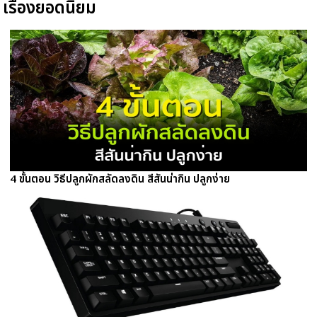
เรื่องยอดนิยม
4 ขั้นตอน วิธีปลูกผักสลัดลงดิน สีสันน่ากิน ปลูกง่าย