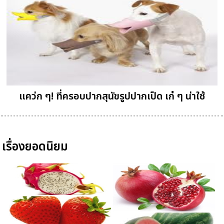
แคว่ก ๆ! ที่ครอบปากสุนัขรูปปากเป็ด เก๋ ๆ น่าใช้
เรื่องยอดนิยม