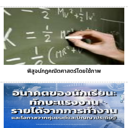
พิสูจน์กฎคณิตศาสตร์โดยใช้ภาพ