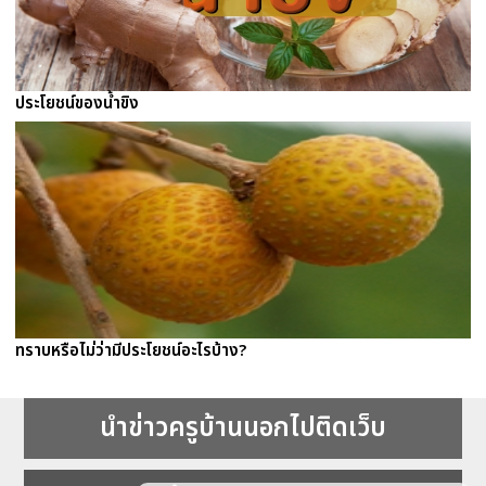
ประโยชน์ของน้ำขิง
ทราบหรือไม่ว่ามีประโยชน์อะไรบ้าง?
นำข่าวครูบ้านนอกไปติดเว็บ