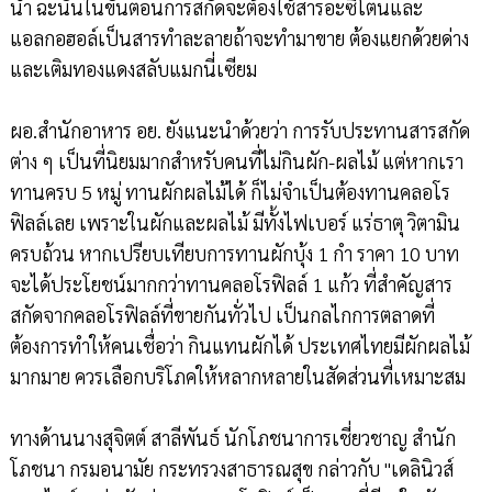
น้ำ ฉะนั้นในขั้นตอนการสกัดจะต้องใช้สารอะซีโตนและ
แอลกอฮอล์เป็นสารทำละลายถ้าจะทำมาขาย ต้องแยกด้วยด่าง
และเติมทองแดงสลับแมกนี่เซียม
ผอ.สำนักอาหาร อย. ยังแนะนำด้วยว่า การรับประทานสารสกัด
ต่าง ๆ เป็นที่นิยมมากสำหรับคนที่ไม่กินผัก-ผลไม้ แต่หากเรา
ทานครบ 5 หมู่ ทานผักผลไม้ได้ ก็ไม่จำเป็นต้องทานคลอโร
ฟิลล์เลย เพราะในผักและผลไม้ มีทั้งไฟเบอร์ แร่ธาตุ วิตามิน
ครบถ้วน หากเปรียบเทียบการทานผักบุ้ง 1 กำ ราคา 10 บาท
จะได้ประโยชน์มากกว่าทานคลอโรฟิลล์ 1 แก้ว ที่สำคัญสาร
สกัดจากคลอโรฟิลล์ที่ขายกันทั่วไป เป็นกลไกการตลาดที่
ต้องการทำให้คนเชื่อว่า กินแทนผักได้ ประเทศไทยมีผักผลไม้
มากมาย ควรเลือกบริโภคให้หลากหลายในสัดส่วนที่เหมาะสม
ทางด้านนางสุจิตต์ สาลีพันธ์ นักโภชนาการเชี่ยวชาญ สำนัก
โภชนา กรมอนามัย กระทรวงสาธารณสุข กล่าวกับ "เดลินิวส์