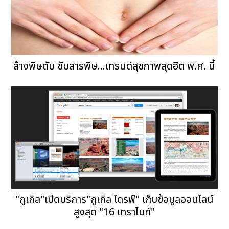
ล้างพิษตับ ขับสารพิษ...เทรนด์สุขภาพสุดฮิต พ.ศ. นี้
"กูเกิล"เปิดบริการ"กูเกิล ไดรฟ์" เก็บข้อมูลออนไลน์
สูงสุด "16 เทราไบท์"