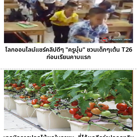
โลกออนไลน์แชร์คลิปดีๆ "ครูบุ๋ม" ชวนเด็กๆเต้น T26
ก่อนเรียนคาบแรก