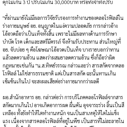
คุกไม่เกิน 3 ปี ปรับไม่เกิน 30,000บาท หรือทั้งจำทั้งปรับ
"ที่ผ่านมายังไม่มีผลการวิจัยรับรองการทำงานของคลอโรฟิลล์ใน
ร่างกายมนุษย์ อย. อนุญาตในแง่ความปลอดภัย การกล่าวอ้าง
โอ้อวดถือว่าเป็นเท็จทั้งสิ้น เพราะไม่มีผลทางด้านการรักษา
บำบัด โรค เด็กและสตรีมีครรภ์ จึงห้ามรับประทาน ส่วนใหญ่ที่
อย. จับบ่อย ๆ คือโฆษณาโอ้อวดเป็นเท็จ บางรายบอกว่าทาน
แล้วลดความอ้วน แสดงว่าผสมยาลดความอ้วน ซึ่งก็ถือว่าผิด
กฎหมายเช่นกัน "น.ส.ทิพย์วรรณ กล่าวและว่า สารสกัดจากคลอ
โรฟิลล์ ไม่ใช่สารธรรมชาติ แต่เป็นสารสกัด ฉะนั้นทานเกิน
เข้มข้นเกินไป จะสงผลเสียต่อร่างกายมากกว่าผลดี
ผอ.สำนักอาหาร อย. กล่าวต่อว่า การบริโภคคลอโรฟิลล์จากสาร
สกัดมากเกินไป อาจเกิดอาการผด ผื่นคัน อุจจาระร่วง ลิ้นเป็นสี
เหลือง ทั้งยังทำให้ไตทำงานหนัก จนเป็นสาเหตุให้ไตไม่แข็ง
แรง เนื่องจากสารคลอโรฟิลล์ที่อยู่ในพืช เป็นสารที่ไม่ละลายใน