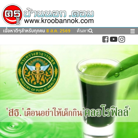
เนื้อหาดีๆสำหรับทุกคน
8 ส.ค. 2569
☰
ค้นหา