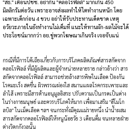
"สธ." เตือนปชช. อย่ากิน "คลอโรฟิลล์" มากเกิน 450
มิลลิกรัมต่อวัน เพราะอาจส่งผลทำให้ไตทำงานหนัก โดย
เฉพาะเด็กก่อน 4 ขวบ อย่าให้รับประทานเด็ดขาด เหตุ
อวัยวะภายในยังทำงานไม่เต็มที่ แนะให้ทานผัก-ผลไม้จะได้
ประโยชน์มากกว่า อย.ขู่พวกโฆษณาเกินจริง เจอจับแน่
กรณีที่มีการโต้เถียงเกี่ยวกับการบริโภคผลิตภัณฑ์สารสกัดจาก
คลอโรฟิลล์ ที่มีผู้ผลิตและผู้จำหน่ายหลายราย กล่าวอ้างว่า สาร
สกัดจากคลอโรฟิลล์ สามารถช่วยล้างสารพิษในเลือด ป้องกัน
โรคมะเร็ง สดชื่น ผิวพรรณผ่องใส สมานแผลโรคกระเพาะและ
ลำไส้ เพราะมีสารต้านอนุมูลอิสระ ปรับความเป็นกรดเป็นด่าง
ในร่างกายมนุษย์ และควรบริโภคให้มาก เพื่อมาเสริม "ฮีโมโก
ลบิล" ในเม็ดเลือด ฯลฯ จนกระทั่งมีคุณแม่รายหนึ่ง นำน้ำผสม
สารสกัดจากคลอโรฟิลล์ให้หนูน้อยวัย 3 เดือนดื่ม จนหลายฝ่าย
ต่างวิตกกังวลนั้น