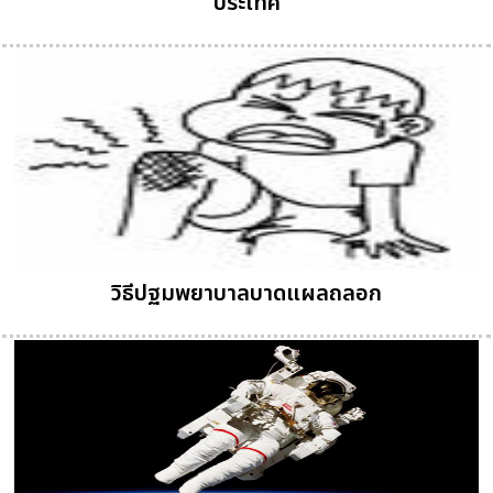
ประเทศ
วิธีปฐมพยาบาลบาดแผลถลอก