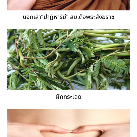
บอกเล่า"ปาฏิหาริย์" สมเด็จพระสังฆราช
ผักกระเฉด