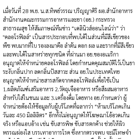
เมื่อวันที่ 28 พ.ย. น.ส.ทิพย์วรรณ ปริญญาศิริ ผอ.สำนักอาหาร
สำนักงานคณะกรรมการอาหารและยา (อย.) กระทรวง
สาธารณสุข ให้สัมภาษณ์ทีมข่าว “เดลินิวส์ออนไลน์ว่า” ว่า
"คลอโรฟิลล์" เป็นสารประกอบที่พบได้ในส่วนที่มีสีเขียวของ
พืช พบมากที่ใบ รองลงมาคือ ลำต้น ดอก ผล และรากที่มีสีเขียว
และพบได้ในสาหร่ายทุกชนิด ที่ผ่านมา อย.ของอเมริกา
อนุญาตให้จำหน่ายคลอโรฟิลล์ โดยกำหนดคุณสมบัติไว้เป็นยา
ระงับกลิ่นปาก ลดกลิ่นปัสสาวะ ส่วน อย.ในประเทศไทย
อนุญาตให้จำหน่ายสารสกัดจากคลอโรฟิลล์เพื่อใช้เป็น
1.ผลิตภัณฑ์เสริมอาหาร 2.วัตถุเจืออาหาร หรือสีผสมอาหาร
สำหรับใส่ในขนม และ 3.เครื่องดื่ม โดยทาง อย.กำหนดว่า ผู้
จำหน่ายต้องให้ข้อมูลกับผู้บริโภคที่ฉลากว่า “ห้ามบริโภคเกิน
วันละ 450 มิลลิลิตร” อีกทั้งไม่อนุญาตให้โฆษณาโอ้อวดเกิน
จริง หรือแอบอ้าง เช่น ขับสารพิษ ขับสารตกค้าง ช่วยให้ผิว
พรรณผ่องใส บรรเทาอาการโรค ซึ่งหากตรวจพบ จะมีโทษจำ