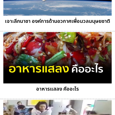
เจาะลึกนาซา องค์การด้านอวกาศเพื่อมวลมนุษยชาติ
อาหารแสลง คืออะไร