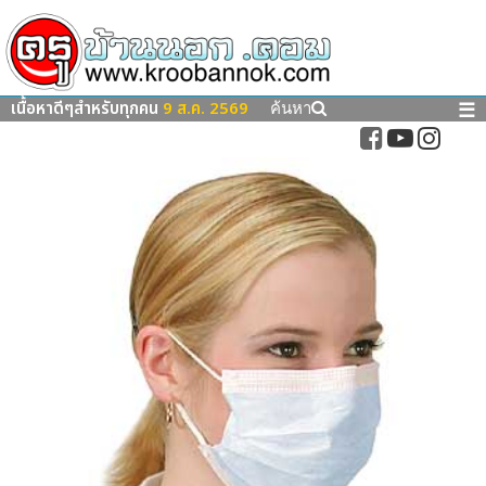
เนื้อหาดีๆสำหรับทุกคน
9 ส.ค. 2569
☰
ค้นหา