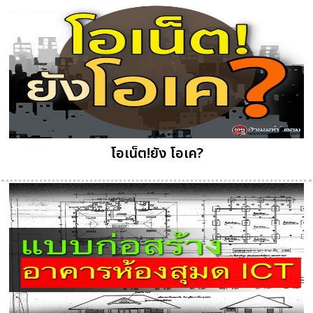
โอเน็ต!ยัง โอเค?