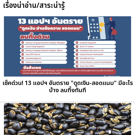
เรื่องน่าอ่าน/สาระน่ารู้
เช็คด่วน! 13 แอปฯ อันตราย "ดูดเงิน-สอดแนม" มีอะไร
บ้าง ลบทิ้งทันที