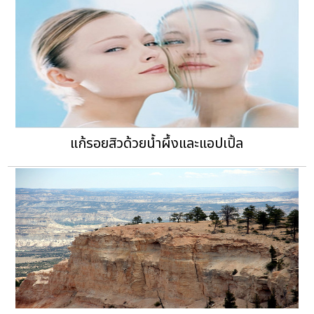
แก้รอยสิวด้วยน้ำผึ้งและแอปเปิ้ล