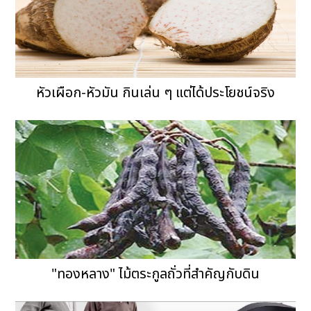
หัวเผือก-หัวมัน กินเล่น ๆ แต่ได้ประโยชน์จริง
"ทองหลาง" ไม้ตระกูลถั่วที่สำคัญกับดิน