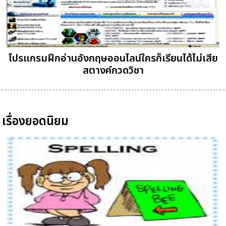
โปรแกรมฝึกอ่านอังกฤษออนไลน์ใครก็เรียนได้ไม่เสีย
สตางค์กวดวิชา
เรื่องยอดนิยม