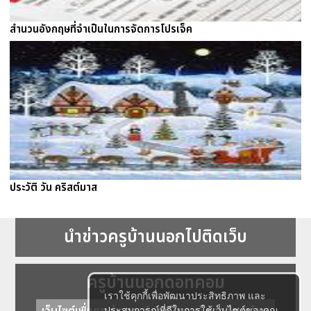
สำนวนอังกฤษที่จำเป็นในการจัดการโปรเจ็ค
ประวัติ วัน คริสต์มาส
นำข่าวครูบ้านนอกไปติดเว็บ
ครูบ้านนอกดอทคอม
เราใช้คุกกี้เพื่อพัฒนาประสิทธิภาพ และ
ประสบการณ์ที่ดีในการใช้เว็บไซต์ของคุณ