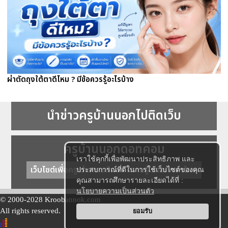
ผ่าตัดถุงใต้ตาดีไหม ? มีข้อควรรู้อะไรบ้าง
นำข่าวครูบ้านนอกไปติดเว็บ
ครูบ้านนอกดอทคอม
เราใช้คุกกี้เพื่อพัฒนาประสิทธิภาพ และ
เว็บไซต์เพื่อครู ข่าวการศึกษา ความรู้ การศึกษาไทย
ประสบการณ์ที่ดีในการใช้เว็บไซต์ของคุณ
คุณสามารถศึกษารายละเอียดได้ที่ :
นโยบายความเป็นส่วนตัว
© 2000-2028 Kroobannok.com
All rights reserved.
ยอมรับ