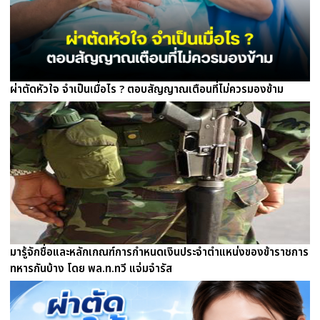
ผ่าตัดหัวใจ จำเป็นเมื่อไร ? ตอบสัญญาณเตือนที่ไม่ควรมองข้าม
มารู้จักชื่อและหลักเกณฑ์การกำหนดเงินประจำตำแหน่งของข้าราชการ
ทหารกันบ้าง โดย พล.ท.ทวี แจ่มจำรัส