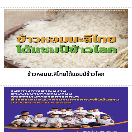
ข้าวหอมมะลิไทยได้แชมป์ข้าวโลก