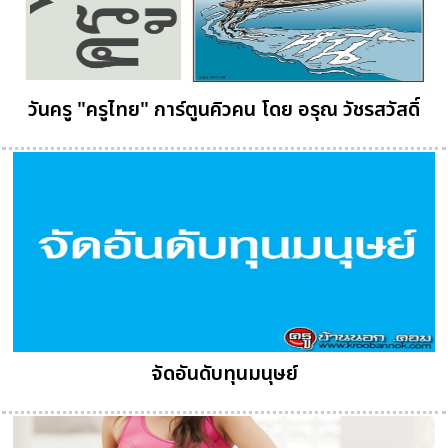
วันครู "ครูไทย" การ์ตูนคิวคน โดย อรุณ วัชรสวัสดิ์
จัดอันดับทุนมนุษย์