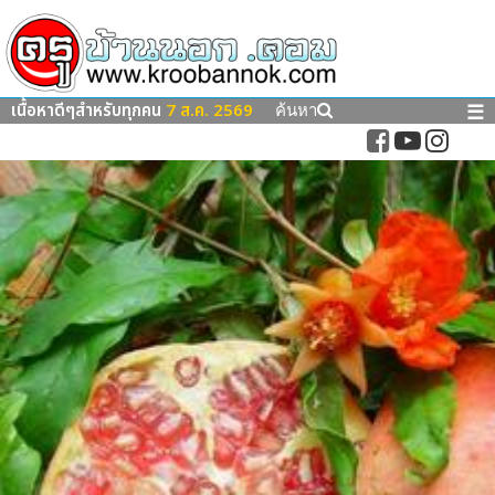
เนื้อหาดีๆสำหรับทุกคน
7 ส.ค. 2569
☰
ค้นหา