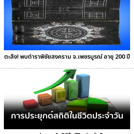
ตะลึง! พบตำราพิชัยสงคราม จ.เพชรบูรณ์ อายุ 200 ปี