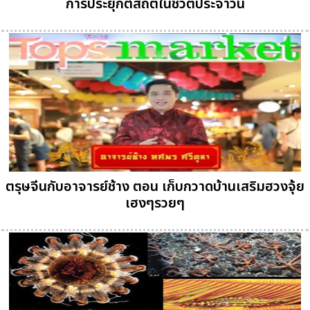
การประยุกต์สถิติในชีวิตประจำวัน
ตรุษจีนกับอาจารย์ช้าง ตอน เก็บกวาดบ้านเสริมฮวงจุ้ย
เฮงๆรวยๆ