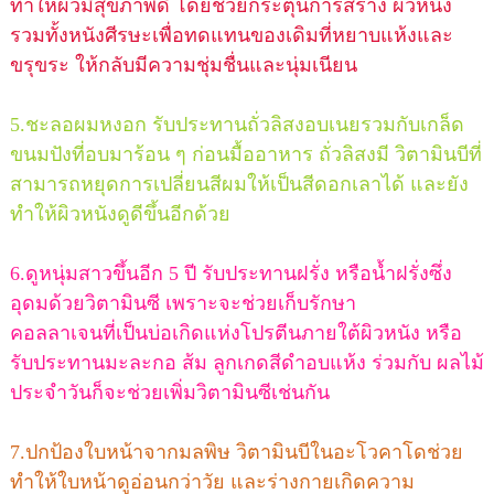
ทำให้ผิวมีสุขภาพดี โดยช่วยกระตุ้นการสร้าง ผิวหนัง
รวมทั้งหนังศีรษะเพื่อทดแทนของเดิมที่หยาบแห้งและ
ขรุขระ ให้กลับมีความชุ่มชื่นและนุ่มเนียน
5.ชะลอผมหงอก รับประทานถั่วลิสงอบเนยรวมกับเกล็ด
ขนมปังที่อบมาร้อน ๆ ก่อนมื้ออาหาร ถั่วลิสงมี วิตามินบีที่
สามารถหยุดการเปลี่ยนสีผมให้เป็นสีดอกเลาได้ และยัง
ทำให้ผิวหนังดูดีขึ้นอีกด้วย
6.ดูหนุ่มสาวขึ้นอีก 5 ปี รับประทานฝรั่ง หรือน้ำฝรั่งซึ่ง
อุดมด้วยวิตามินซี เพราะจะช่วยเก็บรักษา
คอลลาเจนที่เป็นบ่อเกิดแห่งโปรตีนภายใต้ผิวหนัง หรือ
รับประทานมะละกอ ส้ม ลูกเกดสีดำอบแห้ง ร่วมกับ ผลไม้
ประจำวันก็จะช่วยเพิ่มวิตามินซีเช่นกัน
7.ปกป้องใบหน้าจากมลพิษ วิตามินบีในอะโวคาโดช่วย
ทำให้ใบหน้าดูอ่อนกว่าวัย และร่างกายเกิดความ