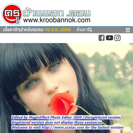
เนื้อหาดีๆสำหรับทุกคน
10 ส.ค. 2569
☰
ค้นหา