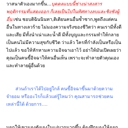
วาสนาตัวเองมากขึ้น…
บุคคลแบบนี้ช่างน่าสงสาร
พฤติกรรมที่แสดงออก ก็เลยเป็นไปในทิศทางลบและชิงชังผู้
อื่น
เช่น ชอบติฉินนินทา,ติเติยนคนอื่นซ้ำซาก,พูดถึงแต่คน
อื่นในทางเลวร้าย
ไม่มองความจริงของชีวิตว่า คนเรามีทั้งดี
และเสีย มีทั้งนำเน่าและน้ำดี มีทั้งบุญและกรรมทำให้กลาย
เป็นคนไม่มีความสุขกับชีวิต ว่าแล้ว ใครที่กำลังเป็นหรือเป็น
ไปแล้ว ขอให้หักหามความอิจฉาเอาไว้ อย่าให้มันเปิดเผยว่า
คุณเป็นคนขี้อิจฉาให้คนอื่นเห็น เพราะจะทำลายตัวคุณเอง
และทำลายผู้อื่นด้วย
ส่วนถ้าเราได้ไปอยู่ใกล้ คนขี้อิจฉาขึ้นมาด้วยความ
จำยอม หรืออะไรก็แล้วแต่รู้ไหมว่า คุณสามารถช่วยคน
เหล่านี้ได้ ด้วยการ….
บอกให้เขามองตังเองในแง่บวกมากขึ้น ต้องฝึกมองให้ออก