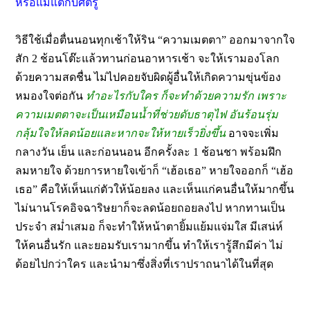
หรือแม้แต่กับศัตรู
วิธีใช้เมื่อตื่นนอนทุกเช้าให้ริน “ความเมตตา” ออกมาจากใจ
สัก 2 ช้อนโต๊ะแล้วทานก่อนอาหารเช้า จะให้เรามองโลก
ด้วยความสดชื่น ไม่ไปคอยจับผิดผู้อื่นให้เกิดความขุ่นข้อง
หมองใจต่อกัน
ทำอะไรกับใคร ก็จะทำด้วยความรัก เพราะ
ความเมตตาจะเป็นเหมือนน้ำที่ช่วยดับธาตุไฟ อันร้อนรุ่ม
กลุ้มใจให้ลดน้อยและหากจะให้หายเร็วยิ่งขึ้น
อาจจะเพิ่ม
กลางวัน เย็น และก่อนนอน อีกครั้งละ 1 ช้อนชา พร้อมฝึก
ลมหายใจ ด้วยการหายใจเข้าก็ “เฮ้อเธอ” หายใจออกก็ “เฮ้อ
เธอ” คือให้เห็นแก่ตัวให้น้อยลง และเห็นแก่คนอื่นให้มากขึ้น
ไม่นานโรคอิจฉาริษยาก็จะลดน้อยถอยลงไป หากทานเป็น
ประจำ สม่ำเสมอ ก็จะทำให้หน้าตายิ้มแย้มแจ่มใส มีเสน่ห์
ให้คนอื่นรัก และยอมรับเรามากขึ้น
ทำให้เรารู้สึกมีค่า ไม่
ด้อยไปกว่าใคร และนำมาซึ่งสิ่งที่เราปราถนาได้ในที่สุด