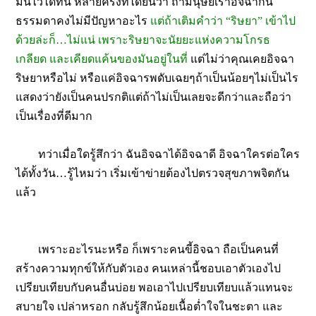
มันไว้ได้ทัน หลายครั้งที่ไดยินว่า ถ้ามนุษย์เราอิจฉากัน
ธรรมดาคงไม่มีปัญหาอะไร
แต่ถ้าเติมคำว่า “ริษยา” เข้าไป
ด้วยล่ะก็…ไม่แน่ เพราะริษยาจะนัยยะแห่งความโกรธ
เกลียด และเคียดแค้นของมันอยู่ในที่
แต่ไม่ว่าคุณเคยอิจฉา
ริษยาหรือไม่ หรือแค่อิจฉารพดับเฉยๆถ้าเป็นน้อยๆไม่เป็นไร
แสดงว่ายังเป็นคนปรกติแต่ถ้าไม่เป็นเลยจะดีกว่าและถือว่า
เป็นเรื่องที่ดีมาก
ทว่าเมื่อใดรู้สึกว่า ฉันอิจฉาได้อิจฉาดี อิจฉาใครต่อใคร
ได้ทั้งวัน…รู้ไหมว่า เริ่มเข้าข่ายต้องไปตรวจสุขภาพจิตกัน
แล้ว
เพราะอะไรนะหรือ ก็เพราะคนขี้อิจฉา ถือเป็นคนที่
สร้างความทุกข์ให้กับตัวเอง คนเหล่านี้ชอบเอาตัวเองไป
เปรียบเทียบกับคนอื่นบ่อย พอเอาไปเปรียบเทียบแล้วแทนจะ
สบายใจ เปล่าหรอก กลับรู้สึกน้อยเนื้อต่ำใจในชะตา และ