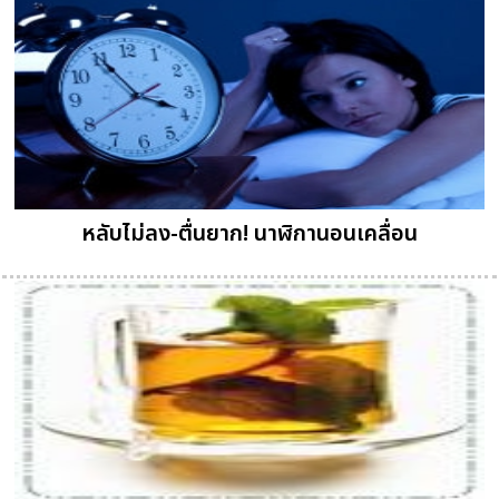
หลับไม่ลง-ตื่นยาก! นาฬิกานอนเคลื่อน