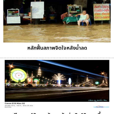
หลักฟื้นสภาพจิตใจหลังน้ำลด