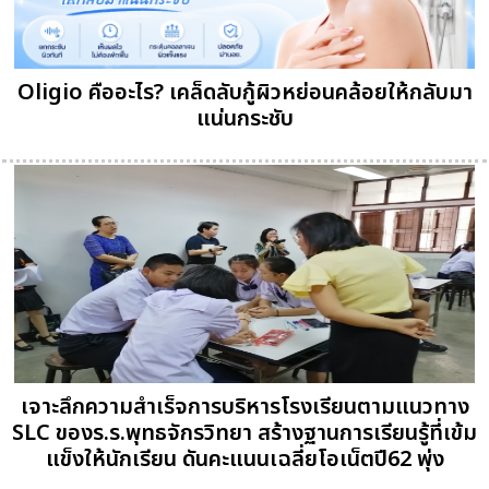
Oligio คืออะไร? เคล็ดลับกู้ผิวหย่อนคล้อยให้กลับมา
แน่นกระชับ
เจาะลึกความสำเร็จการบริหารโรงเรียนตามแนวทาง
SLC ของร.ร.พุทธจักรวิทยา สร้างฐานการเรียนรู้ที่เข้ม
แข็งให้นักเรียน ดันคะแนนเฉลี่ยโอเน็ตปี62 พุ่ง