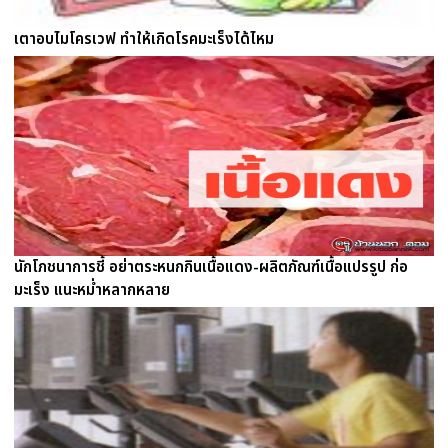
เตาอบไมโครเวฟ ทำให้เกิดโรคมะเร็งได้ไหม
นักโภชนาการชี้ อย่าตระหนกกินเนื้อแดง-ผลิตภัณฑ์เนื้อแปรรูป ก่อ
มะเร็ง แนะหม่ำหลากหลาย