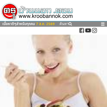
เนื้อหาดีๆสำหรับทุกคน
7 ส.ค. 2569
☰
ค้นหา