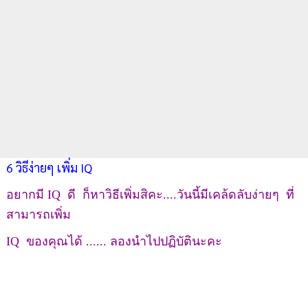
6 วิธีง่ายๆ เพิ่ม IQ
อยากมี IQ ดี ก็หาวิธีเพิ่มสิคะ....วันนี้มีเคล้ดลับง่ายๆ ที่
สามารถเพิ่ม
IQ ของคุณได้ ...... ลองนำไปปฏิบัตินะคะ