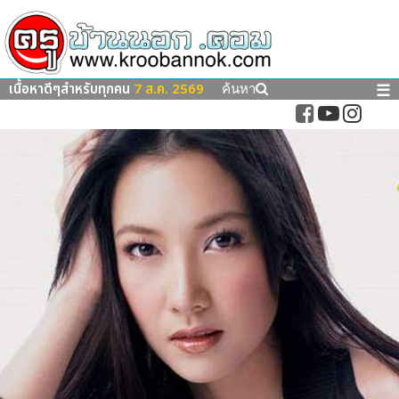
เนื้อหาดีๆสำหรับทุกคน
7 ส.ค. 2569
☰
ค้นหา