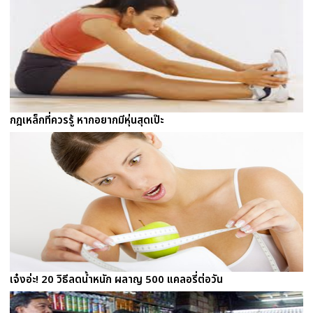
กฎเหล็กที่ควรรู้ หากอยากมีหุ่นสุดเป๊ะ
เจ๋งอ่ะ! 20 วิธีลดน้ำหนัก ผลาญ 500 แคลอรี่ต่อวัน