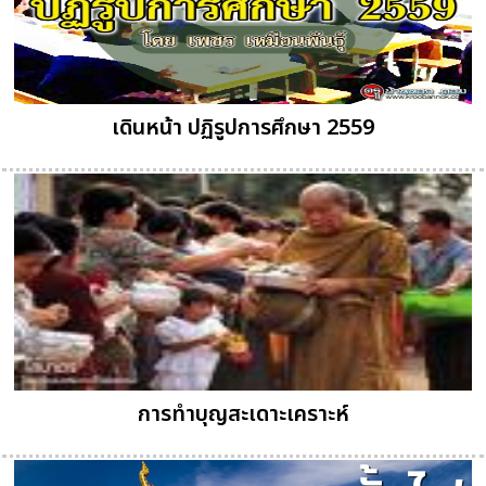
เดินหน้า ปฏิรูปการศึกษา 2559
การทำบุญสะเดาะเคราะห์