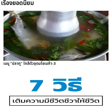
เรื่องยอดนิยม
เมนู "ปลาทู" ใกล้ตัวอุดมโอเมก้า-3