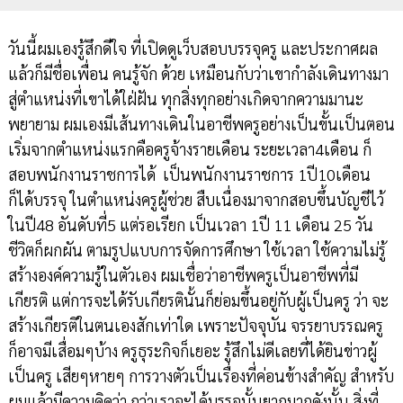
วันนี้ผมเองรู้สึกดีใจ ที่เปิดดูเว็บสอบบรรจุครู และประกาศผล
แล้วก็มีชื่อเพื่อน คนรู้จัก ด้วย เหมือนกับว่าเขากำลังเดินทางมา
สู่ตำแหน่งที่เขาได้ใฝ่ฝัน ทุกสิ่งทุกอย่างเกิดจากความมานะ
พยายาม ผมเองมีเส้นทางเดินในอาชีพครูอย่างเป็นขั้นเป็นตอน
เริ่มจากตำแหน่งแรกคือครูจ้างรายเดือน ระยะเวลา4เดือน ก็
สอบพนักงานราชการได้ เป็นพนักงานราชการ 1ปี10เดือน
ก็ได้บรรจุ ในตำแหน่งครูผู้ช่วย สืบเนื่องมาจากสอบขึ้นบัญชีไว้
ในปี48 อันดับที่5 แต่รอเรียก เป็นเวลา 1ปี 11 เดือน 25 วัน
ชีวิตก็ผกผัน ตามรูปแบบการจัดการศึกษา ใช้เวลา ใช้ความไม่รู้
สร้างองค์ความรู้ในตัวเอง ผมเชื่อว่าอาชีพครูเป็นอาชีพที่มี
เกียรติ แต่การจะได้รับเกียรตินั้นก็ย่อมขึ้นอยู่กับผู้เป็นครู ว่า จะ
สร้างเกียรติในตนเองสักเท่าใด เพราะปัจจุบัน จรรยาบรรณครู
ก็อาจมีเสื่อมๆบ้าง ครูธุระกิจก็เยอะ รู้สึกไม่ดีเลยที่ได้ยินข่าวผู้
เป็นครู เสียๆหายๆ การวางตัวเป็นเรื่องที่ค่อนข้างสำคัญ สำหรับ
ผมแล้วมีความคิดว่า กว่าเราจะได้บรรจุนั้นยากมากดังนั้น สิ่งที่