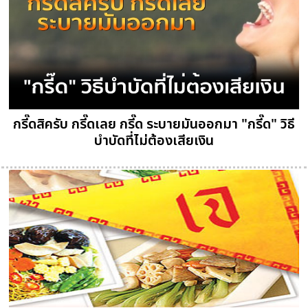
กรี๊ดสิครับ กรี๊ดเลย กรี๊ด ระบายมันออกมา "กรี๊ด" วิธี
บำบัดที่ไม่ต้องเสียเงิน