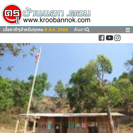
เนื้อหาดีๆสำหรับทุกคน
8 ส.ค. 2569
☰
ค้นหา