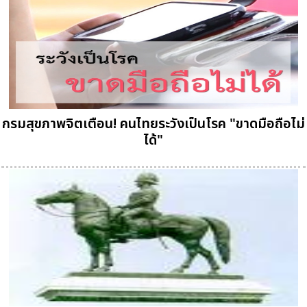
กรมสุขภาพจิตเตือน! คนไทยระวังเป็นโรค "ขาดมือถือไม่
ได้"