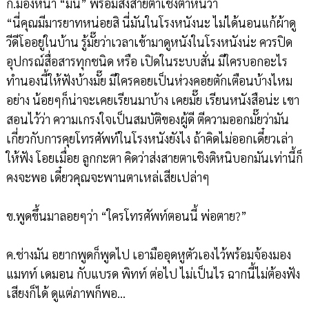
ก.มองหน้า “มัน” พร้อมส่งสายตาเชิงตำหนิว่า
“นี่คุณมีมารยาทหน่อยสิ นี่มันในโรงหนังนะ ไม่ได้นอนแก้ผ้าดู
วีดีโออยู่ในบ้าน รู้มั๊ยว่าเวลาเข้ามาดูหนังในโรงหนังน่ะ ควรปิด
อุปกรณ์สื่อสารทุกชนิด หรือ เปิดในระบบสั่น มีใครบอกอะไร
ทำนองนี้ให้ฟังบ้างมั๊ย มีใครคอยเป็นห่วงคอยตักเตือนบ้างไหม
อย่าง น้อยๆก็น่าจะเคยเรียนมาบ้าง เคยมั๊ย เรียนหนังสือน่ะ เขา
สอนไว้ว่า ความเกรงใจเป็นสมบัติของผู้ดี ตีความออกมั๊ยว่ามัน
เกี่ยวกับการคุยโทรศัพท์ในโรงหนังยังไง ถ้าคิดไม่ออกเดี๋ยวเล่า
ให้ฟัง โอยเมื่อย ลูกกะตา คิดว่าส่งสายตาเชิงติหนิบอกมันเท่านี้ก็
คงจะพอ เดี๋ยวคุณจะพานตาเหล่เสียเปล่าๆ
ข.พูดขึ้นมาลอยๆว่า “ใครโทรศัพท์ตอนนี้ พ่อตาย?”
ค.ช่างมัน อยากพูดก็พูดไป เอามืออุดหูตัวเองไว้พร้อมจ้องมอง
แมทท์ เดมอน กับแบรด พิทท์ ต่อไป ไม่เป็นไร ฉากนี้ไม่ต้องฟัง
เสียงก็ได้ ดูแต่ภาพก็พอ...