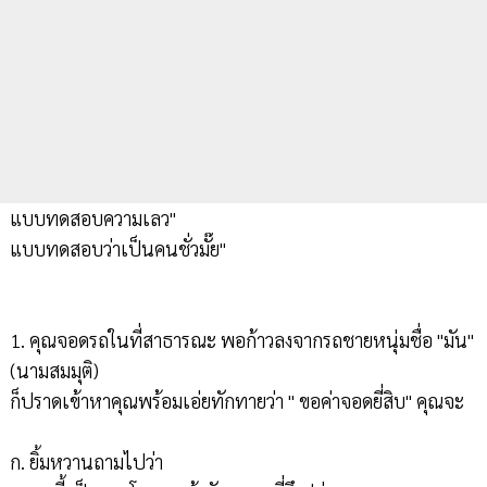
แบบทดสอบความเลว"
แบบทดสอบว่าเป็นคนชั่วมั๊ย"
1. คุณจอดรถในที่สาธารณะ พอก้าวลงจากรถชายหนุ่มชื่อ "มัน"
(นามสมมุติ)
ก็ปราดเข้าหาคุณพร้อมเอ่ยทักทายว่า " ขอค่าจอดยี่สิบ" คุณจะ
ก. ยิ้มหวานถามไปว่า