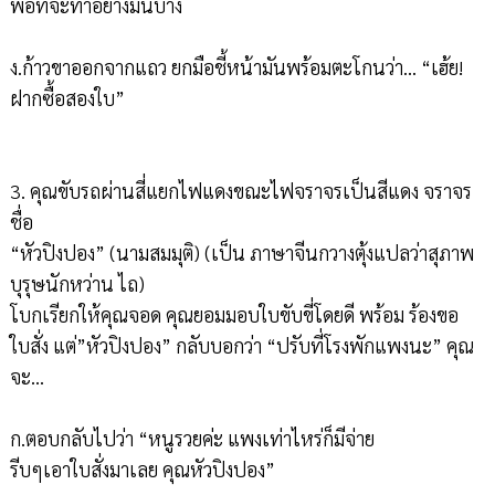
พอที่จะทำอย่างมันบ้าง
ง.ก้าวขาออกจากแถว ยกมือชี้หน้ามันพร้อมตะโกนว่า... “เฮ้ย!
ฝากซื้อสองใบ”
3. คุณขับรถผ่านสี่แยกไฟแดงขณะไฟจราจรเป็นสีแดง จราจร
ชื่อ
“หัวปิงปอง” (นามสมมุติ) (เป็น ภาษาจีนกวางตุ้งแปลว่าสุภาพ
บุรุษนักหว่าน ไถ)
โบกเรียกให้คุณจอด คุณยอมมอบใบขับขี่โดยดี พร้อม ร้องขอ
ใบสั่ง แต่”หัวปิงปอง” กลับบอกว่า “ปรับที่โรงพักแพงนะ” คุณ
จะ...
ก.ตอบกลับไปว่า “หนูรวยค่ะ แพงเท่าไหร่ก็มีจ่าย
รีบๆเอาใบสั่งมาเลย คุณหัวปิงปอง”