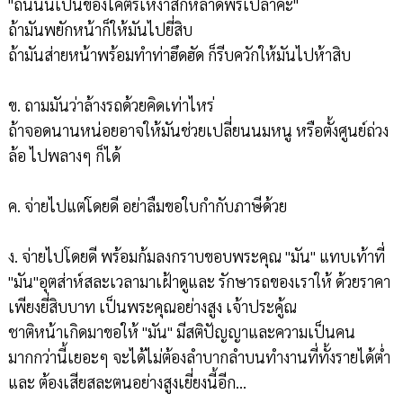
"ถนนนี้เป็นของโคตรเหง้าสักหลาดพี่รึเปล่าคะ"
ถ้ามันพยักหน้าก็ให้มันไปยี่สิบ
ถ้ามันส่ายหน้าพร้อมทำท่าฮึดฮัด ก็รีบควักให้มันไปห้าสิบ
ข. ถามมันว่าล้างรถด้วยคิดเท่าไหร่
ถ้าจอดนานหน่อยอาจให้มันช่วยเปลี่ยนนมหนู หรือตั้งศูนย์ถ่วง
ล้อ ไปพลางๆ ก็ได้
ค. จ่ายไปแต่โดยดี อย่าลืมขอใบกำกับภาษีด้วย
ง. จ่ายไปโดยดี พร้อมก้มลงกราบขอบพระคุณ "มัน" แทบเท้าที่
"มัน"อุตส่าห์สละเวลามาเฝ้าดูและ รักษารถของเราให้ ด้วยราคา
เพียงยี่สิบบาท เป็นพระคุณอย่างสูง เจ้าประคู้ณ
ชาติหน้าเกิดมาขอให้ "มัน" มีสติปัญญาและความเป็นคน
มากกว่านี้เยอะๆ จะได้ไม่ต้องลำบากลำบนทำงานที่ทั้งรายได้ต่ำ
และ ต้องเสียสละตนอย่างสูงเยี่ยงนี้อีก...