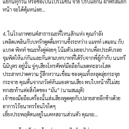
แยกนี้ทุกวัน หรือขอเป็นโปรโมชั่น จ่าย ปรับแยกนี้ ฝ่าฟรีสี่แยก
หน้า จะได้คุ้มหน่อย...
4. ในโรงภาพยนต์สาธารณะที่ไหนสักแห่ง คุณกำลัง
เพลิดเพลินกับบทรักดูดดื่มหวานซื้งระหว่าง แมทท์ เดมอน กับ
แบรด พิทท์ ขณะทั้งคู่ค่อยๆ โน้มตัวเผยอปากเพื่อประดับรอย
จุมพิตให้แก่กันและกันตามบทบาทที่ได้รับจากพี่ผู้กำกับ นนทรี
นิมิบุตร อยู่นั้น จู่ๆเสียงโทรศัพท์มือถือก็แผดทะลวงโสต
ประสาทปาดความ รู้สึกหวานเชื่อม ของคุณทิ้งหลุดลุ่ยกระจุย
กระจาย คุณตื่นจากภวังค์หันมองตามเสียง พบใบหน้าที่ไม่สะ
ทกสะท้านต่อสิ่งใดของ “มัน” (นามสมมุติ)
เจ้าของมือถือเครื่องนั้นส่งเสียงพูดคุยกับปลายสายอีกข้างด้วย
อาการไร้อนาทรร้อนใจใดๆ
เยี่ยงประพฤติตนอยู่ในเคหสถานส่วนตัว คุณจะ...