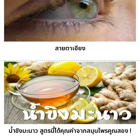
สายตาเอียง
น้ำขิงมะนาว สูตรนี้ได้คุณค่าจากสมุนไพรคูณสอง !