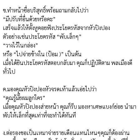
ข.ทำหน้าซื่อบริสุทธิ์พร้อมถามกลับไปว่า
“มีปรับที่อื่นด้วยหรือคะ”
เสร็จแล้วให้ตั้งหูคอยฟังประโยครหัสจากหัวปิงปอง
ตัวอย่างเช่นประโยครหัส “พับเล็กๆ”
“วางไว้ในกล่อง”
หรือ “ไปจ่ายข้างใน (ป้อม )” เป็นต้น
เมื่อได้ยินประโยครหัสตอบกลับมา คุณก็ปฏิบัติตาม พลเมืองดี
ทั่วไป
ค.มองคุณหัวปิงปองหัวจรดเท้าแล้วเอ่ยไปว่า
“คุณรู้มั๊ยผมลูกใคร”
เมื่อคุณหัวปิงปองส่ายหน้า คุณก็รีบ มองหาเศษแบงก์ย่อย นำมา
พับให้เล็กที่สุดเท่าที่จะทำได้ทันที
ง.ต่อรองขอเป็นเหมาจ่ายรายเดือนแทนไหนๆคุณก็ต้องผ่าน