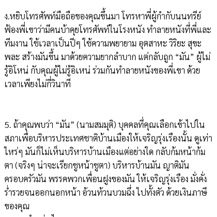
ง.หยิบโทรศัพท์มือถือของคุณขึ้นมา โทรหาพี่ผู้กำกับนนทรีย์
ฟ้องพี่เขาว่ามีคนบ้าคุยโทรศัพท์ในโรงหนัง ทำลายหนังที่พี่และ
ทีมงาน ใช้เวลาเป็นปีๆ ใช้ความพยายาม อุตสาหะ วิริยะ สุขะ
พละ สร้างมันขึ้น มาด้วยความยากลำบาก แต่กลับถูก “มัน” ผู้ไม่
รู้อิโหน่ กับคุณผู้ไม่รู้อิเหน่ ร่วมกันทำลายหนังของพี่เขา ด้วย
เวลาเพียงไม่กี่วินาที
5. ถ้าคุณพบว่า “มัน” (นามสมมุติ) บุคคลที่คุณเลือกเข้าไปใน
สภาเพื่อบริหารประเทศชาติบ้านเมืองให้เจริญรุ่งเรืองนั้น ดูเท่า
ไหร่ๆ มันก็ไม่เห็นบริหารบ้านเมืองแต่อย่างใด กลับก้มหน้าก้ม
ตา (จริงๆ น่าจะเรียกชูหน้าชูตา) บริหารบ้านมัน ญาติมัน
ครอบครัวมัน พรรคพวกเพื่อนฝูงของมัน ให้เจริญรุ่งเรือง มั่งคั่ง
ร่ำรวยจนออกนอกหน้า อ้วนท้วนบวมฉึ่ง ไปทั้งตัว ด้วยเงินภาษี
ของคุณ