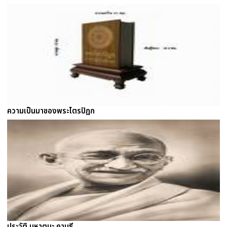
ความเป็นมาของพระไตรปิฎก
ประวัติ มหาตมะ คานธี