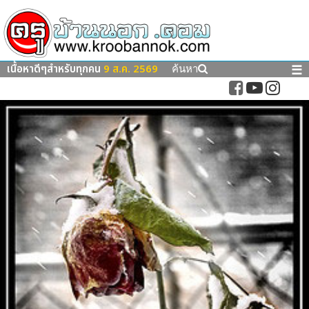
เนื้อหาดีๆสำหรับทุกคน
9 ส.ค. 2569
☰
ค้นหา