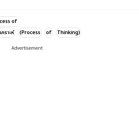
ocess of
คราะห์
(Process
of
Thinking)
Advertisement