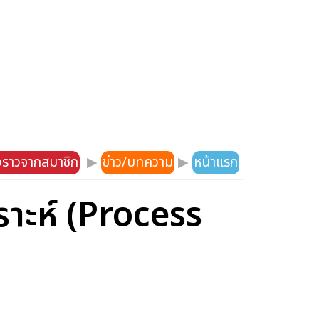
องราวจากสมาชิก
▶
ข่าว/บทความ
▶
หน้าแรก
าะห์ (Process