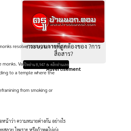
กระบวนการที่ถูกต้องของ ?การ
monks resolve to stay in a temple
สื่อสาร?
monks. Various institutions e.g.
เปิดอ่าน 8,947 ☕ คลิกอ่านเลย
Advertisement
eading to a temple where the
efranining from smoking or
่อหน้าว่า ความหมายต่างกัน อย่างไร
สลวย ไพเราะ หรือถ้าพูดไม่เก่ง